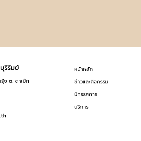
ุรีรัมย์
หน้าหลัก
ุ้ง ต. ตาเป๊ก
ข่าวและกิจกรรม
นิทรรศการ
บริการ
.th