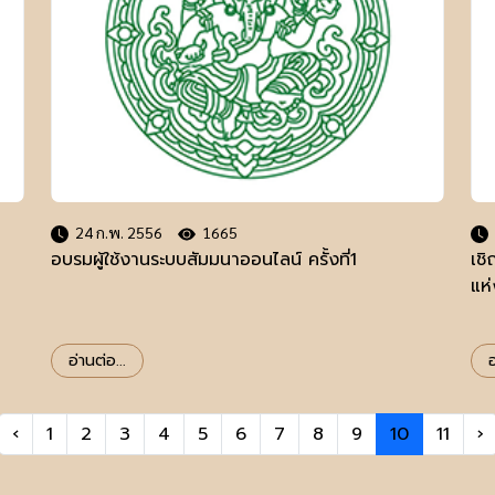
24 ก.พ. 2556
1665
อบรมผู้ใช้งานระบบสัมมนาออนไลน์ ครั้งที่1
เช
แห
อ่านต่อ...
อ
‹
1
2
3
4
5
6
7
8
9
10
11
›