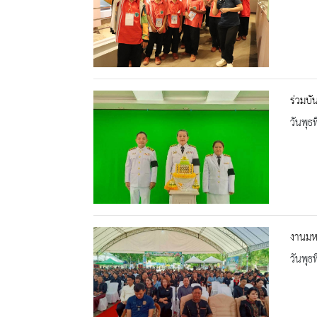
ร่วมบ
วันพุธ
งานมห
วันพุธ