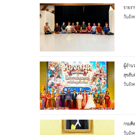
รายงาน
วันอัง
ผู้อำน
สุขสัน
วันอัง
กรมศิ
วันอัง