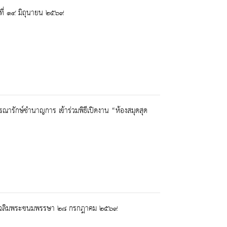
ที่ ๑๔ มิถุนายน ๒๕๖๙
ณารักษ์ชำนาญการ เข้าร่วมพิธีเปิดงาน “ห้องสมุดสุด
นวันเฉลิมพระชนมพรรษา ๒๘ กรกฎาคม ๒๕๖๙