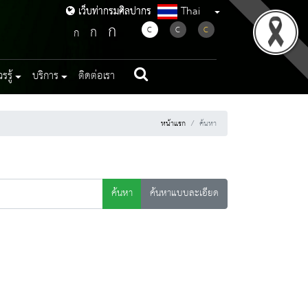
Thai
เว็บท่ากรมศิลปากร
เว็บท่ากรมศิลปากร
ก
ก
C
C
C
ก
รู้
บริการ
ติดต่อเรา
หน้าแรก
ค้นหา
ค้นหา
ค้นหาแบบละเอียด