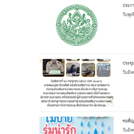
ประกาศ
วันพุธ
ประชุ
วันอัง
ขอเชิญ
วันอัง