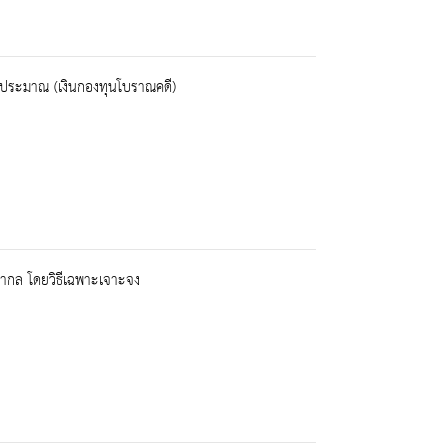
นอกงบประมาณ (เงินกองทุนโบราณคดี)
สากล โดยวิธีเฉพาะเจาะจง