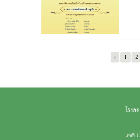
‹
1
2
โรงละ
เลขที่ 