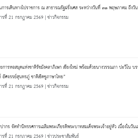
การเดินทางไปราชการ ณ สาธารณรัฐฝรั่งเศส ระหว่างวันที่ ๓๑ พฤษภาคม ถึงวัน
คารที่ 21 กรกฎาคม 2569 | ข่าวกิจกรรม
วยการหอสมุดแห่งชาติรัชมังคลาภิเษก เชียงใหม่ พร้อมด้วยนางวรรณภา ปะวิโน บรร
ต์ อัศจรรย์สุนทรภู่ ชาติเชิดชูภาษาไทย”
คารที่ 21 กรกฎาคม 2569 | ข่าวกิจกรรม
ลปากร จัดทำนิทรรศการเฉลิมพระเกียรติพระบาทสมเด็จพระเจ้าอยู่หัว เนื่องใ
คารที่ 21 กรกฎาคม 2569 | ข่าวประชาสัมพันธ์