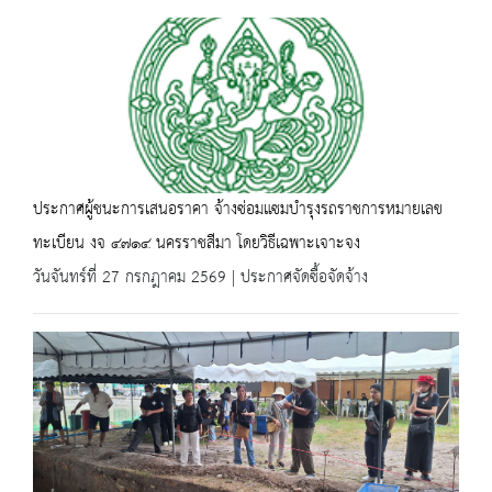
ประกาศผู้ชนะการเสนอราคา จ้างซ่อมแซมบำรุงรถราชการหมายเลข
ทะเบียน งจ ๔๗๑๔ นครราชสีมา โดยวิธีเฉพาะเจาะจง
วันจันทร์ที่ 27 กรกฎาคม 2569 | ประกาศจัดซื้อจัดจ้าง