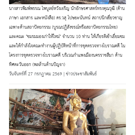
นางสาวพิมพ์พรรณ ไพบูลย์หวังเจริญ นักอักษรศาสตร์ทรงคุณวุฒิ (ด้าน
ภาษา เอกสาร และหนังสือ) ดร.วสุ โปษยะนันทน์ สถาปนิกเชี่ยวชาญ
เฉพาะด้านสถาปัตยกรรม (บูรณปฏิสังขรณ์หรือสถาปัตยกรรมไทย)
และคณะ "ชมรมมองเก่าให้ใหม่" จำนวน 10 ท่าน ให้เกียรติเข้าเยี่ยมชม
และให้กำลังใจคณะทำงานผู้ปฏิบัติหน้าที่การขุดตรวจทางโบราณคดี ใน
โครงการขุดตรวจทางโบราณคดี บริเวณกำแพงเมืองนครราชสีมา ด้าน
ทิศตะวันออก (พลล้านต้านปัญจา)
วันจันทร์ที่ 27 กรกฎาคม 2569 | ข่าวประชาสัมพันธ์