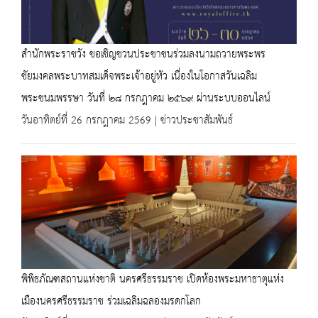
สำนักพระราชวัง ขอเชิญชวนประชาชนร่วมลงนามถวายพระพร
ชัยมงคลพระบาทสมเด็จพระเจ้าอยู่หัว เนื่องในโอกาสวันเฉลิม
พระชนมพรรษา วันที่ ๒๘ กรกฎาคม ๒๕๖๙ ผ่านระบบออนไลน์
วันอาทิตย์ที่ 26 กรกฎาคม 2569 | ข่าวประชาสัมพันธ์
พิพิธภัณฑสถานแห่งชาติ นครศรีธรรมราช เปิดห้องพระมหาธาตุแห่ง
เมืองนครศรีธรรมราช ร่วมเฉลิมฉลองมรดกโลก