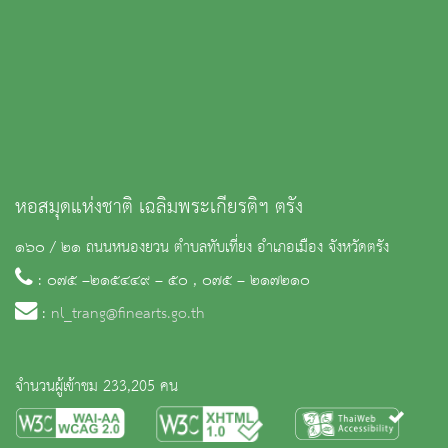
หอสมุดแห่งชาติ เฉลิมพระเกียรติฯ ตรัง
๑๖๐ / ๒๑ ถนนหนองยวน ตำบลทับเที่ยง อำเภอเมือง จังหวัดตรัง
: ๐๗๕ –๒๑๕๔๔๙ – ๕๐ , ๐๗๕ – ๒๑๗๒๑๐
:
nl_trang@finearts.go.th
จำนวนผู้เข้าชม 233,205 คน