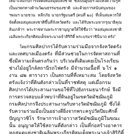
เหมาะสมกับการจัดตั้งหอสมุดแห่งชาติ ซึ่งเป็นศูนย์รวมแห่งความรู้ที่
เป็นมรดกทางด้านวัฒนธรรมของชาติ และด้วยการสนับสนุนของ
ฯพณฯ นายชวน หลีกภัย นายกรัฐมนตรี (คนที่ ๒๐) ที่เห็นสมควรให้
จัดตั้งหอสมุดแห่งชาติขึ้นที่จังหวัดตรัง และได้รับพระมหากรุณาธิคุณ
ล้นเกล้าฯ พระราชทานพระราชานุญาตให้ใช้ชื่อว่า “หอสมุดแห่งชาติ
เฉลิมพระเกียรติสมเด็จพระนางเจ้าสิริกิติ์ พระบรมราชินีนาถ ตรัง”
กรมศิลปากรได้รับความร่วมมือจากจังหวัดตรัง
โดย
และเทศบาลเมืองตรัง ที่มีส่วนช่วยในการจัดหาสถานที่
ซึ่งมีความเห็นตรงกันว่า บริเวณที่เดิมเคยเป็นโรงเรียน
ช่างไม้อยู่ใกล้สถานีรถไฟตรัง มีจำนวนเนื้อที่ ๖ ไร่ ๑
งาน ๘๒ ตารางวา เป็นสถานที่ที่เหมาะสม โดยจังหวัด
ตรังแจ้งว่าที่ดินดังกล่าวเป็นที่ราชพัสดุ แต่เมื่อกรม
ศิลปากรได้ประสานงานขอใช้ที่ไปยังกรมธนารักษ์ จึงมี
การตรวจสอบแล้วพบว่าที่ดินอยู่ในเขตวัดมัชฌิมภูมิ
กรมศิลปากรจึงประสานงานกับทางวัดมัชฌิมภูมิ ซึ่งได้
รับความร่วมมือเป็นอย่างดียิ่งจากพระครูปวัดปิยะศักดิ์
ปัญญาวชิโร รักษาการเจ้าอาวาสวัดมัชฌิมภูมิในขณะ
นั้น อนุญาตให้ใช้สถานที่ดังกล่าว เป็นที่ก่อสร้างอาคาร
หอสมุดแห่งชาติเฉลิมพระเกียรติสมเด็จพระนางเจ้าสิริกิติ์