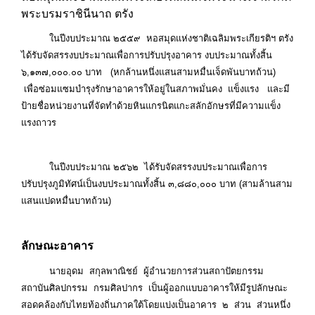
พระบรมราชินีนาถ ตรัง
ในปีงบประมาณ ๒๕๕๙ หอสมุดแห่งชาติเฉลิมพระเกียรติฯ ตรัง
ได้รับจัดสรรงบประมาณเพื่อการปรับปรุงอาคาร งบประมาณทั้งสิ้น
๖,๑๓๗,๐๐๐.๐๐ บาท (หกล้านหนึ่งแสนสามหมื่นเจ็ดพันบาทถ้วน)
เพื่อซ่อมแซมบำรุงรักษาอาคารให้อยู่ในสภาพมั่นคง แข็งแรง และมี
ป้ายชื่อหน่วยงานที่จัดทำด้วยหินแกรนิตแกะสลักอักษรที่มีความแข็ง
แรงถาวร
ในปีงบประมาณ ๒๕๖๒ ได้รับจัดสรรงบประมาณเพื่อการ
ปรับปรุงภูมิทัศน์เป็นงบประมาณทั้งสิ้น ๓,๘๘๐,๐๐๐ บาท (สามล้านสาม
แสนแปดหมื่นบาทถ้วน)
ลักษณะอาคาร
นายอุดม สกุลพาณิชย์ ผู้อำนวยการส่วนสถาปัตยกรรม
สถาบันศิลปกรรม กรมศิลปากร เป็นผู้ออกแบบอาคารให้มีรูปลักษณะ
สอดคล้องกับไทยท้องถิ่นภาคใต้โดยแบ่งเป็นอาคาร ๒ ส่วน ส่วนหนึ่ง