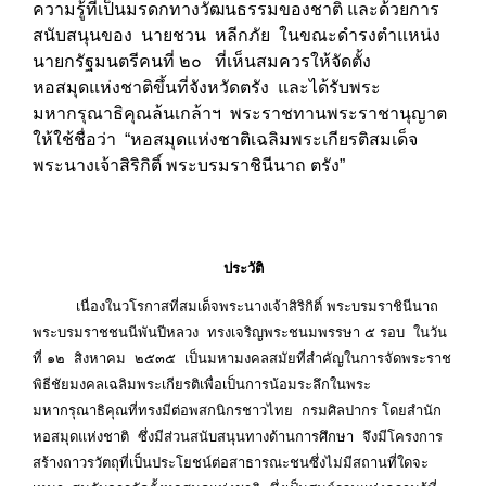
ความรู้ที่เป็นมรดกทางวัฒนธรรมของชาติ และ
ด้วยการ
สนับสนุนของ นายชวน หลีกภัย ในขณะดำรงตำแหน่ง
นายกรัฐมนตรีคนที่ ๒๐ ที่เห็นสมควรให้จัดตั้ง
หอสมุดแห่งชาติขึ้นที่จังหวัดตรัง และได้รับพระ
มหากรุณาธิคุณล้นเกล้าฯ พระราชทานพระราชานุญาต
ให้ใช้ชื่อว่า “หอสมุดแห่งชาติเฉลิมพระเกียรติสมเด็จ
พระนางเจ้าสิริกิติ์ พระบรมราชินีนาถ ตรัง”
ประวัติ
เนื่องในวโรกาสที่สมเด็จพระนางเจ้าสิริกิติ์ พระบรมราชินีนาถ
พระบรมราชชนนีพันปีหลวง ทรงเจริญพระชนมพรรษา ๕ รอบ ในวัน
ที่ ๑๒ สิงหาคม ๒๕๓๕ เป็นมหามงคลสมัยที่สำคัญในการจัดพระราช
พิธีชัยมงคลเฉลิมพระเกียรติเพื่อเป็นการน้อมระลึกในพระ
มหากรุณาธิคุณที่ทรงมีต่อพสกนิกรชาวไทย กรมศิลปากร โดยสำนัก
หอสมุดแห่งชาติ ซึ่งมีส่วนสนับสนุนทางด้านการศึกษา จึงมีโครงการ
สร้างถาวรวัตถุที่เป็นประโยชน์ต่อสาธารณะชนซึ่งไม่มีสถานที่ใดจะ