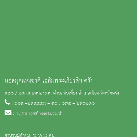
หอสมุดแห่งชาติ เฉลิมพระเกียรติฯ ตรัง
๑๖๐ / ๒๑ ถนนหนองยวน ตำบลทับเที่ยง อำเภอเมือง จังหวัดตรัง
: ๐๗๕ –๒๑๕๔๔๙ – ๕๐ , ๐๗๕ – ๒๑๗๒๑๐
:
nl_trang@finearts.go.th
จำนวนผู้เข้าชม 232,943 คน