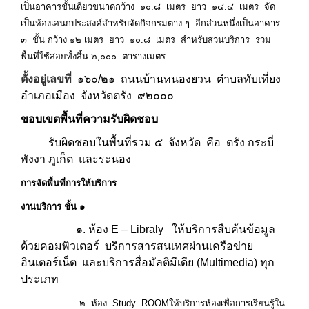
เป็นอาคารชั้นเดียวขนาดกว้าง ๑๐.๘ เมตร ยาว ๑๔.๔ เมตร จัด
เป็นห้องเอนกประสงค์สำหรับจัดกิจกรมต่าง ๆ อีกส่วนหนึ่งเป็นอาคาร
๓ ชั้น กว้าง ๑๒ เมตร ยาว ๑๐.๘ เมตร สำหรับส่วนบริการ รวม
พื้นที่ใช้สอยทั้งสิ้น ๒,๐๐๐ ตารางเมตร
ตั้งอยู่เลขที่
๑๖๐/๒๑ ถนนบ้านหนองยวน ตำบลทับเที่ยง
อำเภอเมือง จังหวัดตรัง ๙๒๐๐๐
ขอบเขตพื้นที่ความรับผิดชอบ
รับผิดชอบในพื้นที่รวม ๕ จังหวัด คือ ตรัง กระบี่
พังงา ภูเก็ต และระนอง
การจัดพื้นที่การให้บริการ
งานบริการ ชั้น ๑
๑. ห้อง E – Libraly ให้บริการสืบค้นข้อมูล
ด้วยคอมพิวเตอร์ บริการสารสนเทศผ่านเครือข่าย
อินเตอร์เน็ต และบริการสื่อมัลติมีเดีย (Multimedia) ทุก
ประเภท
๒. ห้อง Study ROOMให้บริการห้องเพื่อการเรียนรู้ใน