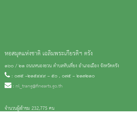
หอสมุดแห่งชาติ เฉลิมพระเกียรติฯ ตรัง
๑๖๐ / ๒๑ ถนนหนองยวน ตำบลทับเที่ยง อำเภอเมือง จังหวัดตรัง
: ๐๗๕ –๒๑๕๔๔๙ – ๕๐ , ๐๗๕ – ๒๑๗๒๑๐
:
nl_trang@finearts.go.th
จำนวนผู้เข้าชม 232,775 คน
หน้าหลัก