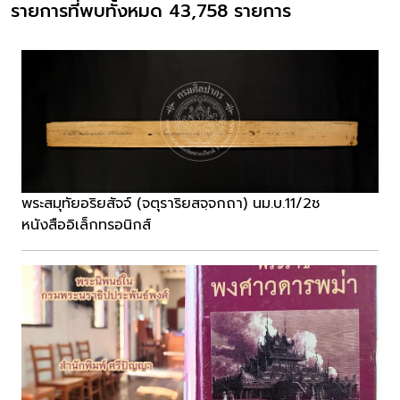
รายการที่พบทั้งหมด 43,758 รายการ
พระสมุทัยอริยสัจจ์ (จตุราริยสจฺจกถา) นม.บ.11/2ช
หนังสืออิเล็กทรอนิกส์