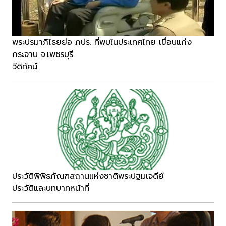
พระปรมาภิไธยย่อ ภปร. ที่พบในประเทศไทย เขื่อนแก่ง
กระจาน จ.เพชรบุรี
วีดิทัศน์
ประวัติพิพิธภัณฑสถานแห่งชาติพระปฐมเจดีย์
ประวัติและบทบาทหน้าที่