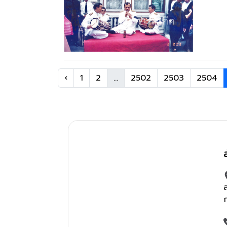
‹
1
2
...
2502
2503
2504