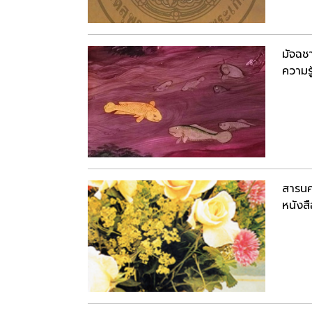
มัจฉช
ความรู
สารนค
หนังสื