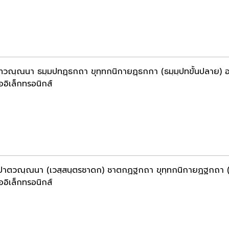
ทวณฺณนา ธมฺมปทฏฺธกถา ขุทฺทกนิกายฏฺธกกา (ธมฺมฺปทขั้นปลาย) 
ออิเล็กทรอนิกส์
ปาตวณฺณนา (เวสฺสนฺตรชาดก) ชาตกฏฐกถา ขุทฺทกนิกายฏฐกถา 
ออิเล็กทรอนิกส์