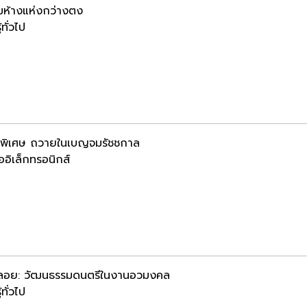
มห้างแห่งกว่างตง
้ทั่วไป
พิเศษ ถวายในเบญจมรัชชกาล
ออิเล็กทรอนิกส์
ลอย: วัฒนธรรมดนตรีในงานอวมงคล
้ทั่วไป