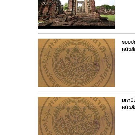
ธมฺมป
หนังสื
มหานิ
หนังสื