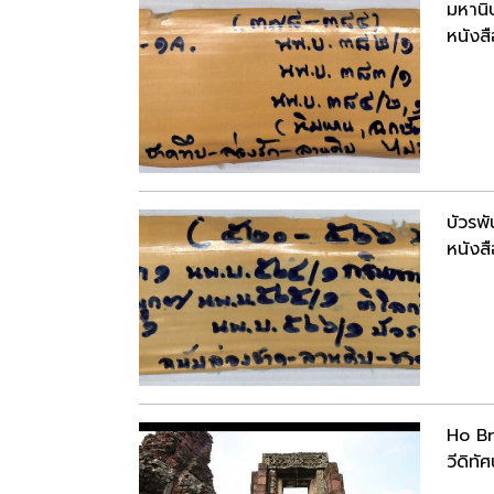
มหานิ
หนังสื
บัวรพ
หนังสื
Ho B
วีดิทัศ