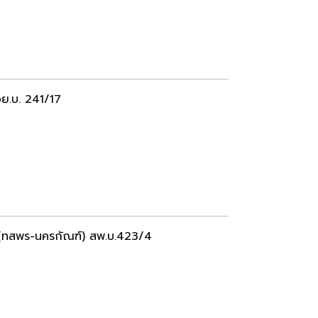
อย.บ. 241/17
(ทสพร-นครกัณฑ์) สพ.บ.423/4