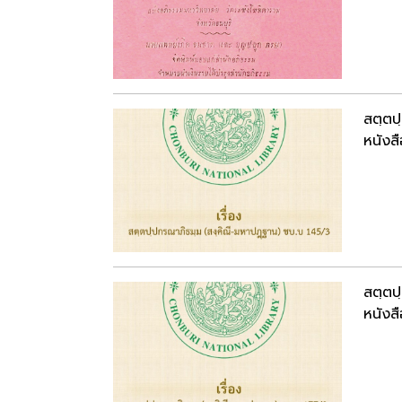
สตฺตป
หนังสื
สตฺตป
หนังสื