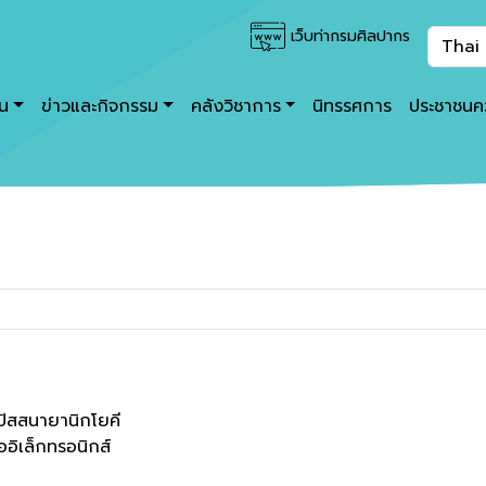
เว็บท่ากรมศิลปากร
าน
ข่าวและกิจกรรม
คลังวิชาการ
นิทรรศการ
ประชาชนคว
วิปัสสนายานิกโยคี
ออิเล็กทรอนิกส์