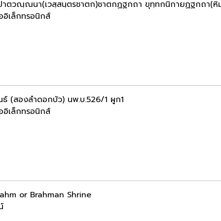
ปาตวณฺณนา(เวสฺสนฺตรชาตก)ชาตกฏฐกถา ขุทฺทกนิกายฏฐกถา(หิมพ
ออิเล็กทรอนิกส์
ันธ์ (สองลำดอกบัว) นพ.บ.526/1 ผูก1
ออิเล็กทรอนิกส์
rahm or Brahman Shrine
น์