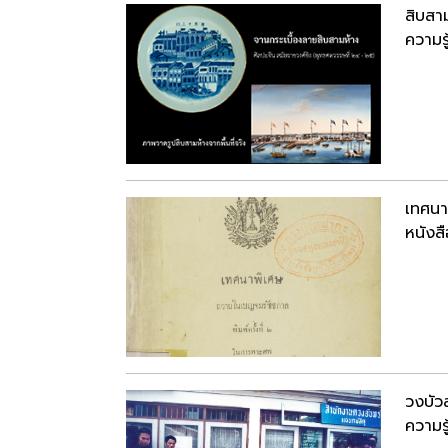
สิบสา
ความรู
เทศนา
หนังสื
วงบัว
ความรู