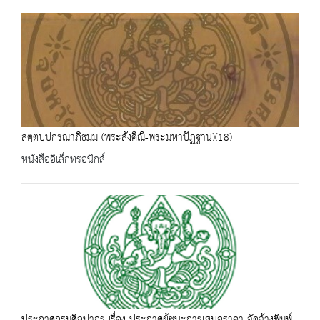
สตฺตปฺปกรณาภิธมฺม (พระสังคิณี-พระมหาปัฏฐาน)(18)
หนังสืออิเล็กทรอนิกส์
ประกาศกรมศิลปากร เรื่อง ประกาศผู้ชนะการเสนอราคา จัดจ้างพิมพ์