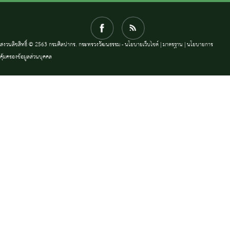
สงวนลิขสิทธิ์ © 2563 กรมศิลปากร. กระทรวงวัฒนธรรม -
นโยบายเว็บไซต์
|
มาตรฐาน
|
นโยบายการ
คุ้มครองข้อมูลส่วนบุคคล