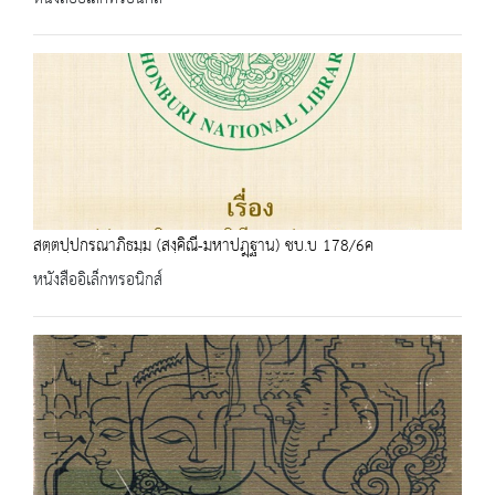
สตฺตปฺปกรณาภิธมฺม (สงฺคิณี-มหาปฎฺฐาน) ชบ.บ 178/6ค
หนังสืออิเล็กทรอนิกส์