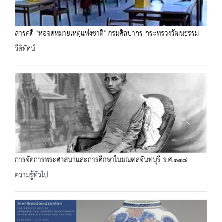
สารคดี "หอจดหมายเหตุแห่งชาติ" กรมศิลปากร กระทรวงวัฒนธรรม
วีดิทัศน์
การจัดการพระศาสนาและการศึกษาในมณฑลจันทบุรี ร.ศ.๑๑๘
ความรู้ทั่วไป