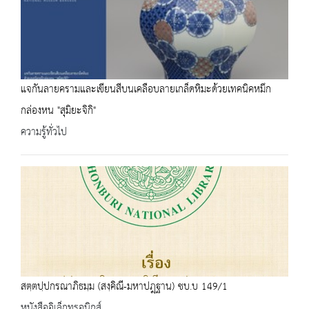
แจกันลายครามและเขียนสีบนเคลือบลายเกล็ดหิมะด้วยเทคนิคหมึก
กล่องหน "สุมิยะจิกิ"
ความรู้ทั่วไป
สตฺตปฺปกรณาภิธมฺม (สงฺคิณี-มหาปฎฺฐาน) ชบ.บ 149/1
หนังสืออิเล็กทรอนิกส์