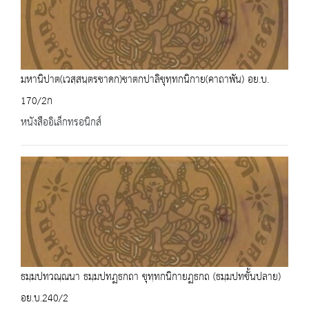
มหานิปาต(เวสฺสนฺตรชาดก)ชาตกปาลิขุทฺทกนิกาย(คาถาพัน) อย.บ.
170/2ก
หนังสืออิเล็กทรอนิกส์
ธมฺมปทวณฺณนา ธมฺมปทฏธกถา ขุทฺทกนิกายฏธกถ (ธมฺมปทขั้นปลาย)
อย.บ.240/2