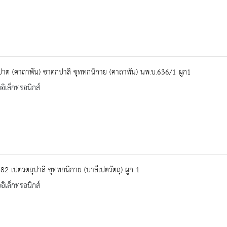
ปาต (คาถาพัน) ชาดกปาลิ ขุททกนิกาย (คาถาพัน) นพ.บ.636/1 ผูก1
ออิเล็กทรอนิกส์
82 เปตวตฺถุปาลิ ขุทฺทกนิกาย (บาลีเปตวัตถุ) ผูก 1
ออิเล็กทรอนิกส์