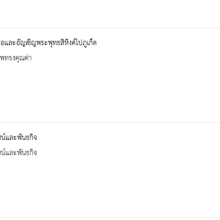
อและอัญเชิญพระพุทธสิหิงค์ไปภูเก็ต
าพทรงคุณค่า
ัศน์และพันธกิจ
ัศน์และพันธกิจ