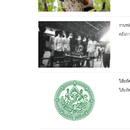
งานหล่
คลังภ
วิสัยท
วิสัยท