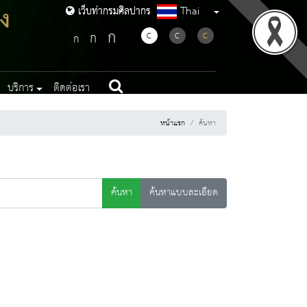
ง
Thai
เว็บท่ากรมศิลปากร
เว็บท่ากรมศิลปากร
ก
ก
C
C
C
ก
บริการ
ติดต่อเรา
หน้าแรก
ค้นหา
ค้นหา
ค้นหาแบบละเอียด