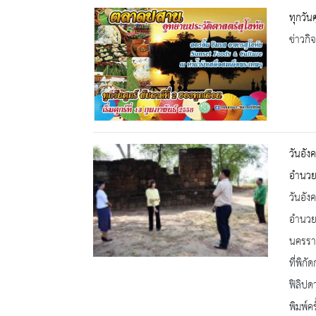
ทุกวัน
ข่าวกิ
วันอัง
อำนวย
วันอัง
อำนวย
นครราช
ที่พิ
ฟิลิป
พิมพ์ค