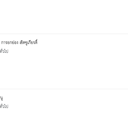
การยกย่อง เชิดชูเกียรติ์
ทั่วไป
นู
ทั่วไป