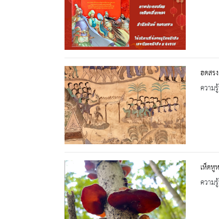
ฮดสรง 
ความรู้
เห็ดหูห
ความรู้