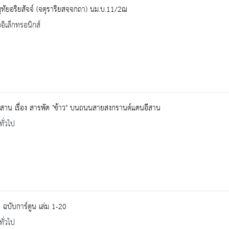
ทัยอริยสัจจ์ (จตุราริยสจฺจกถา) นม.บ.11/2ฌ
ออิเล็กทรอนิกส์
สาน เรื่อง สารพัด "ข้าว" บนถนนสายสงกรานต์แดนอีสาน
ทั่วไป
 ฉบับการ์ตูน เล่ม 1-20
ทั่วไป