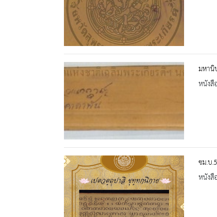
มหานิ
หนังสื
ชม.บ.5
หนังสื