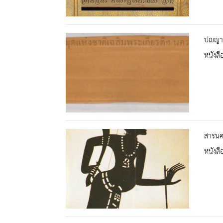
ปญฺญา
หนังสื
สารนคร
หนังสื