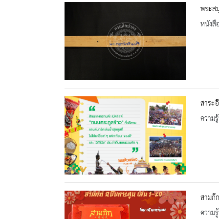
พระสมุ
หนังสื
สาระอี
ความรู้
สามก๊ก
ความรู้