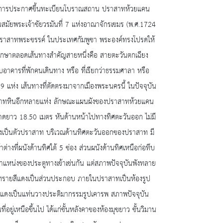
เนินการประกาศขึ้นทะเบียนโบราณสถาน ปราสาทห้วยแคน
มัยพระเจ้าชัยวรมันที่ 7 แห่งอาณาจักรเขมร (พ.ศ.1724
ปราสาทพระขรรค์ ในประเทศกัมพูชา พระองค์ทรงโปรดให้
กษาตลอดเส้นทางสำคัญสายหนึ่งคือ สายตะวันตกเฉียง
บอาคารที่พักคนเดินทาง หรือ ที่เรียกว่าธรรมศาลา หรือ
แห่ง เส้นทางที่ตัดตรงมาจากเมืองพระนครนี้ ในปัจจุบัน
ราสาทหินอีกหลายแห่ง ลักษณะแผนผังของปราสาทห้วยแคน
 ขนาดยาว 18.50 เมตร หันด้านหน้าไปทางทิศตะวันออก ไม่มี
ลังเป็นตัวปราสาท บริเวณด้านทิศตะวันออกของปราสาท มี
าต่างที่ผนังด้านทิศใต้ 5 ช่อง ส่วนผนังด้านทิศเหนือก่อทึบ
ำแหน่งของประตูทางเข้าเช่นกัน แต่สภาพปัจจุบันพังทลาย
 หินทรายสีแดงเป็นส่วนประกอบ ภายในปราสาทเป็นห้องรูป
ายสีแดงเป็นแท่นวางประติมากรรมรูปเคารพ สภาพปัจจุบัน
่เหนือขึ้นไป ได้แก่ชั้นหลังคาของห้องมุขยาว ชั้นวิมาน