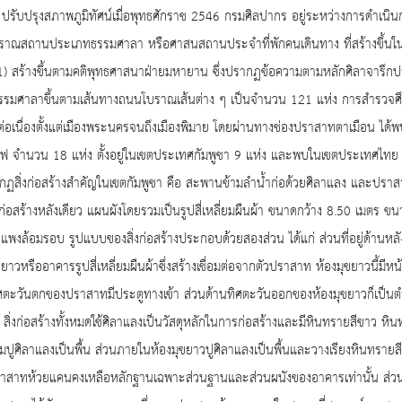
 ปรับปรุงสภาพภูมิทัศน์เมื่อพุทธศักราช 2546 กรมศิลปากร อยู่ระหว่างการดำ
ราณสถานประเภทธรรมศาลา หรือศาสนสถานประจำที่พักคนเดินทาง ที่สร้างขึ้นในส
1) สร้างขึ้นตามคติพุทธศาสนาฝ่ายมหายาน ซึ่งปรากฏข้อความตามหลักศิลาจารึก
ธรรมศาลาขึ้นตามเส้นทางถนนโบราณเส้นต่าง ๆ เป็นจำนวน 121 แห่ง การสำรวจศึ
ต่อเนื่องตั้งแต่เมืองพระนครจนถึงเมืองพิมาย โดยผ่านทางช่องปราสาทตาเมือน ได้พ
ไฟ จำนวน 18 แห่ง ตั้งอยู่ในเขตประเทศกัมพูชา 9 แห่ง และพบในเขตประเทศไทย 9 
ากฏสิ่งก่อสร้างสำคัญในเขตกัมพูชา คือ สะพานข้ามลำน้ำก่อด้วยศิลาแลง และป
่งก่อสร้างหลังเดียว แผนผังโดยรวมเป็นรูปสี่เหลี่ยมผืนผ้า ขนาดกว้าง 8.50 เมตร
พงล้อมรอบ รูปแบบของสิ่งก่อสร้างประกอบด้วยสองส่วน ได้แก่ ส่วนที่อยู่ด้านห
ขยาวหรืออาคารรูปสี่เหลี่ยมผืนผ้าซึ่งสร้างเชื่อมต่อจากตัวปราสาท ห้องมุขยาวนี้มีหน้
ศตะวันตกของปราสาทมีประตูทางเข้า ส่วนด้านทิศตะวันออกของห้องมุขยาวก็เป็นต
 สิ่งก่อสร้างทั้งหมดใช้ศิลาแลงเป็นวัสดุหลักในการก่อสร้างและมีหินทรายสีขาว
ี่ยมปูศิลาแลงเป็นพื้น ส่วนภายในห้องมุขยาวปูศิลาแลงเป็นพื้นและวางเรียงหินทร
สาทห้วยแคนคงเหลือหลักฐานเฉพาะส่วนฐานและส่วนผนังของอาคารเท่านั้น ส่วนที่อยู