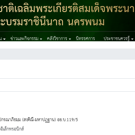
าติเฉลิมพระเกียรติสมเด็จพระนา
ิ์ พระบรมราชินีนาถ นครพนม
าน
ข่าวและกิจกรรม
คลังวิชาการ
นิทรรศการ
ประชาชนควรรู้
ปกรณาภิธมฺม (สงฺคิณี-มหาปฎฐาน) อย.บ.119/5
ออิเล็กทรอนิกส์