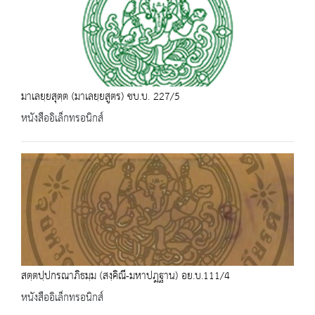
มาเลยฺยสุตฺต (มาเลยฺยสูตร) ชบ.บ. 227/5
หนังสืออิเล็กทรอนิกส์
สตฺตปฺปกรณาภิธมฺม (สงฺคิณี-มหาปฎฐาน) อย.บ.111/4
หนังสืออิเล็กทรอนิกส์