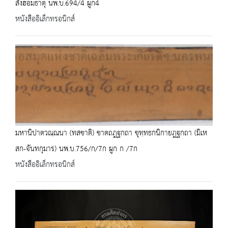
สังฮอมธาตุ นพ.บ.694/4 ผูก4
หนังสืออิเล็กทรอนิกส์
มหานิปาตวณฺณนา (ทสชาติ) ชาตถฎฐกถา ขุทฺทธกนิกายฎฐกถา (มิเห
สก-จันทกุมาร) นพ.บ.756/ก/7ก ผูก ก /7ก
หนังสืออิเล็กทรอนิกส์