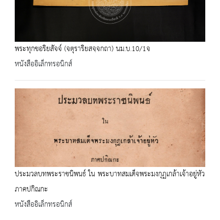
พระทุกขอริยสัจจ์ (จตุราริยสจฺจกถา) นม.บ.10/1จ
หนังสืออิเล็กทรอนิกส์
ประมวลบทพระราชนิพนธ์ ใน พระบาทสมเด็จพระมงกุฏเกล้าเจ้าอยู่หัว
ภาคปกิณกะ
หนังสืออิเล็กทรอนิกส์