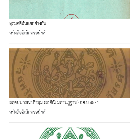
อุดมคติอันแตกต่างกัน
หนังสืออิเล็กทรอนิกส์
สตฺตปฺปกรณาภิธมฺม (สงฺคิณี-มหาปฎฐาน) อย.บ.88/4
หนังสืออิเล็กทรอนิกส์