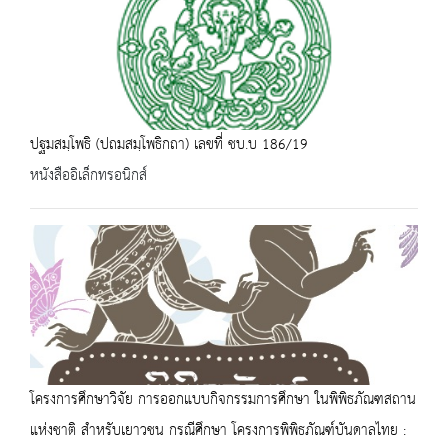
ปฐมสมฺโพธิ (ปถมสมฺโพธิกถา) เลขที่ ชบ.บ 186/19
หนังสืออิเล็กทรอนิกส์
โครงการศึกษาวิจัย การออกแบบกิจกรรมการศึกษา ในพิพิธภัณฑสถาน
แห่งชาติ สำหรับเยาวชน กรณีศึกษา โครงการพิพิธภัณฑ์บันดาลไทย :