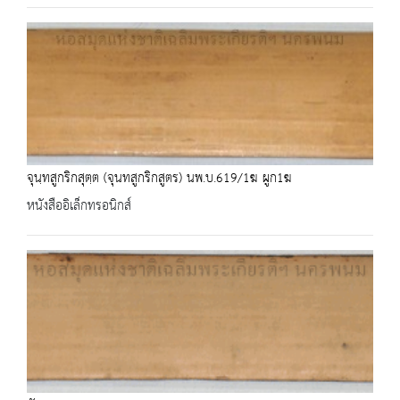
จุนฺทสูกริกสุตฺต (จุนทสูกริกสูตร) นพ.บ.619/1ฆ ผูก1ฆ
หนังสืออิเล็กทรอนิกส์