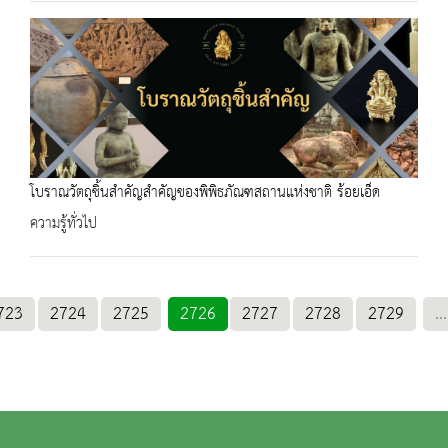
โบราณวัตถุชิ้นสำคัญสำคัญของพิพิธภัณฑสถานแห่งชาติ ร้อยเอ็ด
ความรู้ทั่วไป
723
2724
2725
2726
2727
2728
2729
...