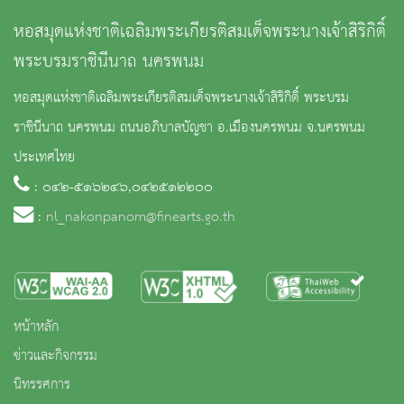
หอสมุดแห่งชาติเฉลิมพระเกียรติสมเด็จพระนางเจ้าสิริกิติ์
พระบรมราชินีนาถ นครพนม
หอสมุดแห่งชาติเฉลิมพระเกียรติสมเด็จพระนางเจ้าสิริกิติ์ พระบรม
ราชินีนาถ นครพนม ถนนอภิบาลบัญชา อ.เมืองนครพนม จ.นครพนม
ประเทศไทย
: ๐๔๒-๕๑๖๒๔๖,๐๔๒๕๑๒๒๐๐
:
nl_nakonpanom@finearts.go.th
หน้าหลัก
ข่าวและกิจกรรม
นิทรรศการ