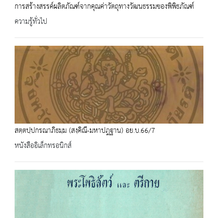
การสร้างสรรค์ผลิตภัณฑ์จากคุณค่าวัตถุทางวัฒนธรรมของพิพิธภัณฑ์
ความรู้ทั่วไป
สตฺตปฺปกรณาภิธมฺม (สงฺคิณี-มหาปฎฐาน) อย.บ.66/7
หนังสืออิเล็กทรอนิกส์