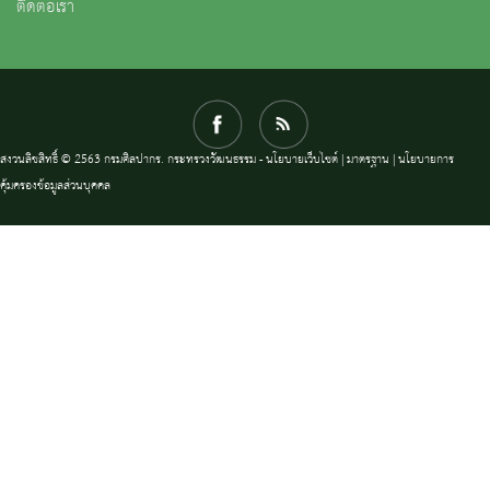
ติดต่อเรา
สงวนลิขสิทธิ์ © 2563 กรมศิลปากร. กระทรวงวัฒนธรรม -
นโยบายเว็บไซต์
|
มาตรฐาน
|
นโยบายการ
คุ้มครองข้อมูลส่วนบุคคล