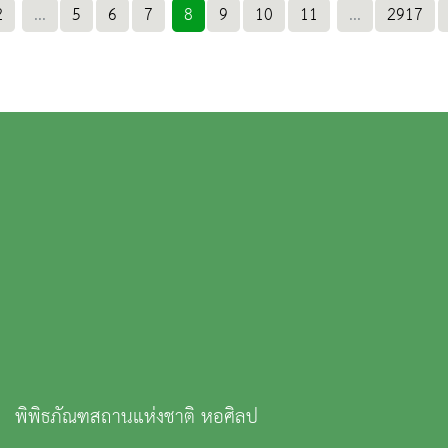
2
...
5
6
7
8
9
10
11
...
2917
พิพิธภัณฑสถานแห่งชาติ หอศิลป