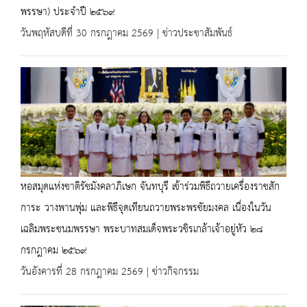
พรรษา) ประจำปี ๒๕๖๙
วันพฤหัสบดีที่ 30 กรกฎาคม 2569 | ข่าวประชาสัมพันธ์
หอสมุดแห่งชาติรัชมังคลาภิเษก จันทบุรี เข้าร่วมพิธีถวายเครื่องราชสัก
การะ วางพานพุ่ม และพิธีจุดเทียนถวายพระพรชัยมงคล เนื่องในวัน
เฉลิมพระชนมพรรษา พระบาทสมเด็จพระวชิรเกล้าเจ้าอยู่หัว ๒๘
กรกฎาคม ๒๕๖๙
วันอังคารที่ 28 กรกฎาคม 2569 | ข่าวกิจกรรม