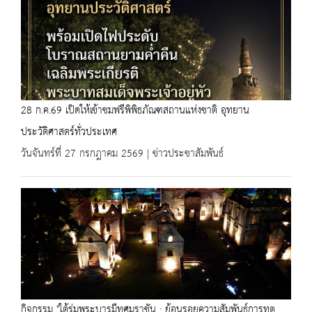
28 ก.ค.69 เปิดให้เข้าชมฟรีพิพิธภัณฑสถานแห่งชาติ อุทยาน
ประวัติศาสตร์ทั่วประเทศ
วันจันทร์ที่ 27 กรกฎาคม 2569 | ข่าวประชาสัมพันธ์
กิจกรรม "ใต้ร่มพระบารมีทศมราชัน : ย้อนรอยความสัมพันธ์การทูต