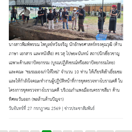
นางสาวพิมพ์พรรณ ไพบูลย์หวังเจริญ นักอักษรศาสตร์ทรงคุณวุฒิ (ด้าน
ภาษา เอกสาร และหนังสือ) ดร.วสุ โปษยะนันทน์ สถาปนิกเชี่ยวชาญ
เฉพาะด้านสถาปัตยกรรม (บูรณปฏิสังขรณ์หรือสถาปัตยกรรมไทย)
และคณะ "ชมรมมองเก่าให้ใหม่" จำนวน 10 ท่าน ให้เกียรติเข้าเยี่ยมชม
และให้กำลังใจคณะทำงานผู้ปฏิบัติหน้าที่การขุดตรวจทางโบราณคดี ใน
โครงการขุดตรวจทางโบราณคดี บริเวณกำแพงเมืองนครราชสีมา ด้าน
ทิศตะวันออก (พลล้านต้านปัญจา)
วันจันทร์ที่ 27 กรกฎาคม 2569 | ข่าวประชาสัมพันธ์