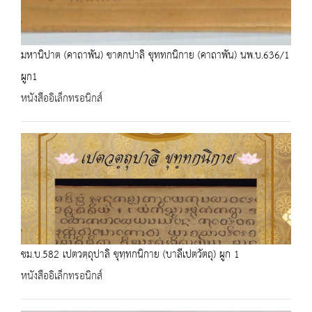
มหานิปาต (คาถาพัน) ชาดกปาลิ ขุททกนิกาย (คาถาพัน) นพ.บ.636/1
ผูก1
หนังสืออิเล็กทรอนิกส์
ชม.บ.582 เปตวตฺถุปาลิ ขุทฺทกนิกาย (บาลีเปตวัตถุ) ผูก 1
หนังสืออิเล็กทรอนิกส์