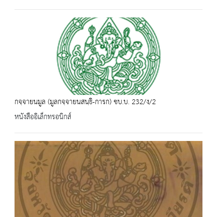
กจฺจายนมูล (มูลกจฺจายนสนฺธิ-การก) ชบ.บ. 232/ง/2
หนังสืออิเล็กทรอนิกส์