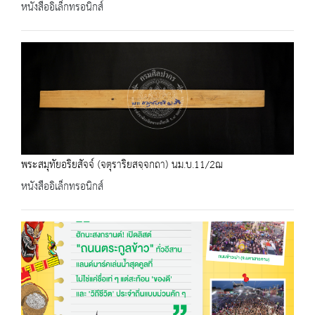
หนังสืออิเล็กทรอนิกส์
พระสมุทัยอริยสัจจ์ (จตุราริยสจฺจกถา) นม.บ.11/2ฌ
หนังสืออิเล็กทรอนิกส์