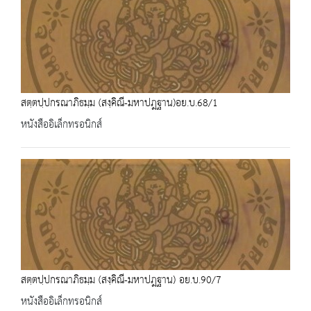
สตฺตปฺปกรณาภิธมฺม (สงฺคิณี-มหาปฎฐาน)อย.บ.68/1
หนังสืออิเล็กทรอนิกส์
สตฺตปฺปกรณาภิธมฺม (สงฺคิณี-มหาปฎฐาน) อย.บ.90/7
หนังสืออิเล็กทรอนิกส์