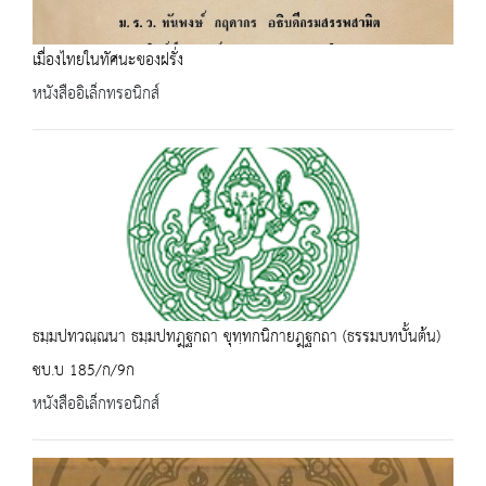
เมื่องไทยในทัศนะของฝรั่ง
หนังสืออิเล็กทรอนิกส์
ธมฺมปทวณฺณนา ธมฺมปทฎฺฐกถา ขุทฺทกนิกายฎฺฐกถา (ธรรมบทบั้นต้น)
ชบ.บ 185/ก/9ก
หนังสืออิเล็กทรอนิกส์