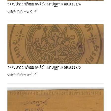
สตฺตปฺปกรณาภิธมฺม (สงฺคิณี-มหาปฎฐาน) อย.บ.101/6
หนังสืออิเล็กทรอนิกส์
สตฺตปฺปกรณาภิธมฺม (สงฺคิณี-มหาปฎฐาน) อย.บ.119/5
หนังสืออิเล็กทรอนิกส์