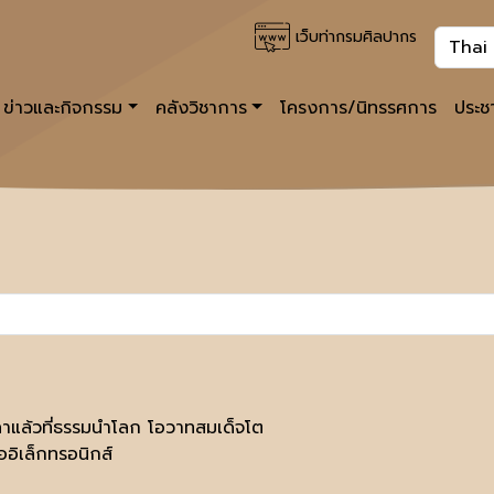
เว็บท่ากรมศิลปากร
ข่าวและกิจกรรม
คลังวิชาการ
โครงการ/นิทรรศการ
ประชา
ลาแล้วที่ธรรมนำโลก โอวาทสมเด็จโต
ออิเล็กทรอนิกส์