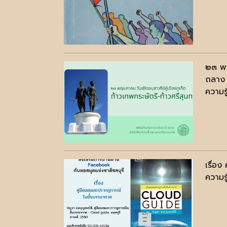
๒๓ พฤ
ถลาง 
ความรู
เรื่อ
ความรู