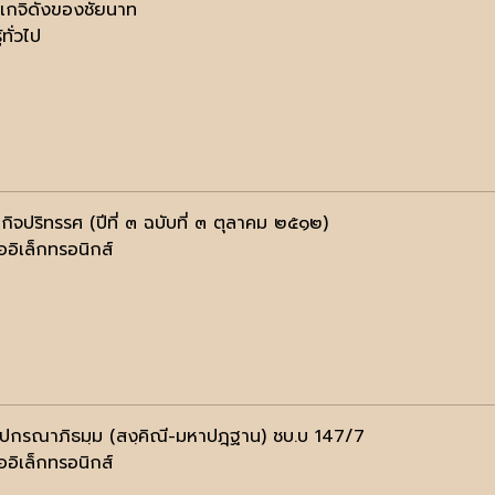
ติเกจิดังของชัยนาท
้ทั่วไป
กิจปริทรรศ (ปีที่ ๓ ฉบับที่ ๓ ตุลาคม ๒๕๑๒)
ออิเล็กทรอนิกส์
ฺปกรณาภิธมฺม (สงฺคิณี-มหาปฎฺฐาน) ชบ.บ 147/7
ออิเล็กทรอนิกส์