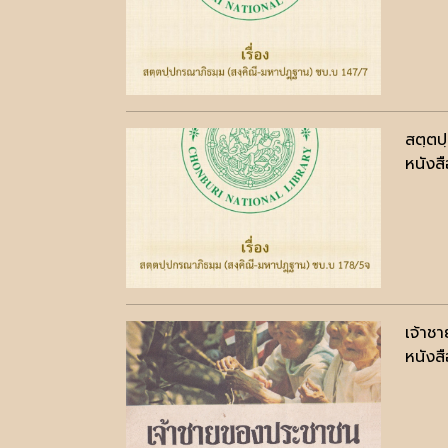
สตฺตป
หนังสื
เจ้าช
หนังสื