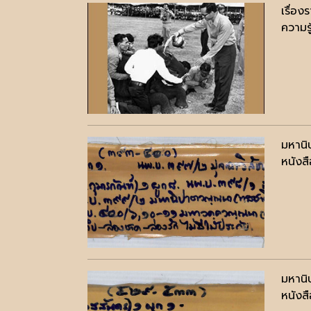
เรื่อง
ความรู
มหานิ
หนังสื
มหานิ
หนังสื