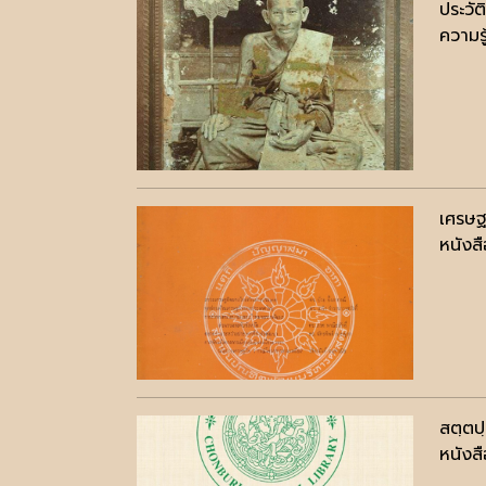
ประวั
ความรู
เศรษฐ
หนังสื
สตฺตป
หนังสื