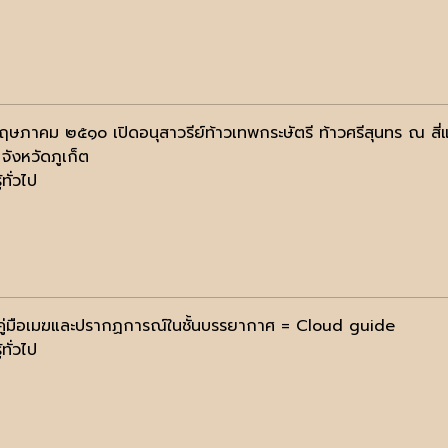
ษภาคม ๒๕๑๐ เปิดอนุสาวรีย์ท้าวเทพกระษัตรี ท้าวศรีสุนทร ณ สี่แ
จังหวัดภูเก็ต
้ทั่วไป
ง คู่มือเมฆและปรากฏการณ์ในชั้นบรรยากาศ = Cloud guide
้ทั่วไป