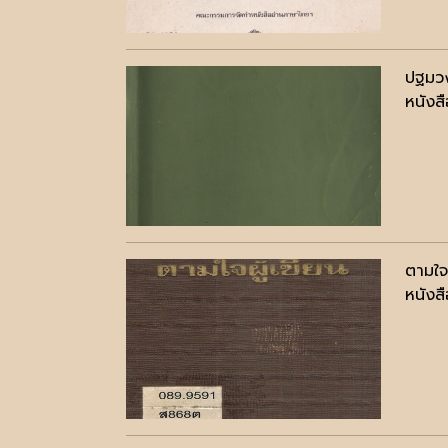
ปฐมวง
หนังสื
ตามใจ
หนังสื