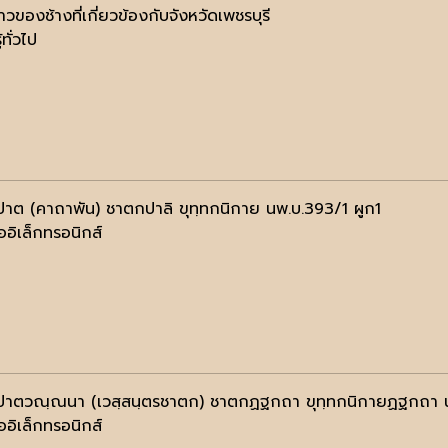
ราวของช้างที่เกี่ยวข้องกับจังหวัดเพชรบุรี
้ทั่วไป
ปาต (คาถาพัน) ชาตกปาลิ ขุทฺทกนิกาย นพ.บ.393/1 ผูก1
ออิเล็กทรอนิกส์
ปาตวณฺณนา (เวสฺสนฺตรชาตก) ชาตกฏฐกถา ขุทฺทกนิกายฏฐกถา น
ออิเล็กทรอนิกส์