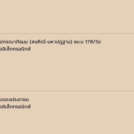
ฺปกรณาภิธมฺม (สงฺคิณี-มหาปฎฺฐาน) ชบ.บ 178/5จ
ออิเล็กทรอนิกส์
ายของประชาชน
ออิเล็กทรอนิกส์