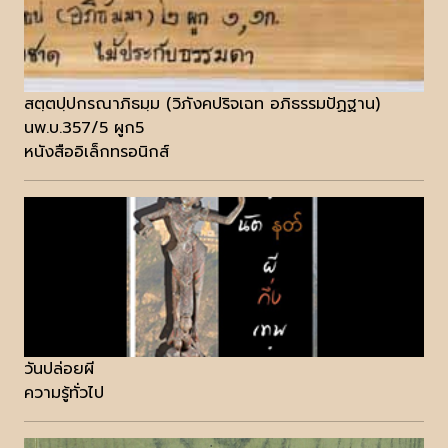
สตฺตปฺปกรณาภิธมฺม (วิภังคปริจเฉท อภิธรรมปัฏฐาน)
นพ.บ.357/5 ผูก5
หนังสืออิเล็กทรอนิกส์
วันปล่อยผี
ความรู้ทั่วไป