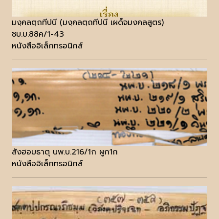
มงฺคลตฺถทีปนี (มงฺคลตฺถทีปนี เผด็จมงคลสูตร)
ชบ.บ.88ค/1-43
หนังสืออิเล็กทรอนิกส์
สังฮอมธาตุ นพ.บ.216/1ก ผูก1ก
หนังสืออิเล็กทรอนิกส์