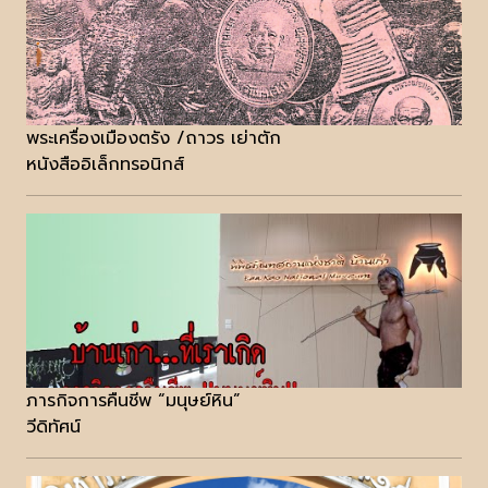
พระเครื่องเมืองตรัง /ถาวร เย่าตัก
หนังสืออิเล็กทรอนิกส์
ภารกิจการคืนชีพ “มนุษย์หิน”
วีดิทัศน์