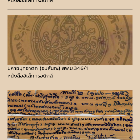
หนังสืออิเล็กทรอนิกส์
มหาฉนฺทชาตก (ชนสันทะ) สพ.บ.346/1
หนังสืออิเล็กทรอนิกส์