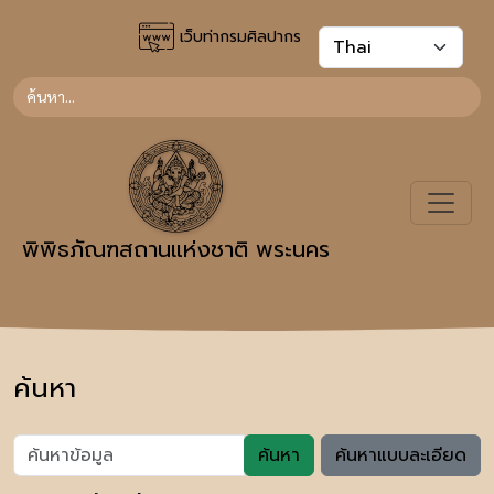
เว็บท่ากรมศิลปากร
พิพิธภัณฑสถานแห่งชาติ พระนคร
ค้นหา
ค้นหา
ค้นหาแบบละเอียด