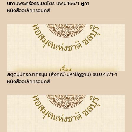
นิทานพระศรีอริยเมตไตร นพ.บ.166/1 ผูก1
หนังสืออิเล็กทรอนิกส์
สตฺตปฺปกรณาภิธมฺม (สังคิณี-มหาปัฎฐาน) ชบ.บ.47/1-1
หนังสืออิเล็กทรอนิกส์