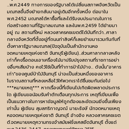
...พ.ศ.2449 ทางการของรัฐบาลได้เปลี่ยนสภาพจังหวัดเป็น
มณฑลขึ้นจึงย้ายกลับมาอยู่เดิมอีกครั้งหนึ่ง ต่อมาใน
พ.ศ.2452 มณฑลได้หาซื้อที่และได้รับงบประมาณในการ
ก่อสร้างสถานที่รัฐบาลมณฑล และในพ.ศ.2459 ได้ย้ายมา
อยู่ ณ สถานที่ใหม่ หลวงสาครคชเขตต์ได้บันทึกว่า...ศาลา
กลางจังหวัดที่ตั้งอยู่ที่ถนนท่าสิงห์ก็เลยย้ายมารวมกันกับที่
ตั้งศาลารัฐบาลมณฑล(ปัจจุบันเป็นสำนักงานหอ
จดหมายเหตุแห่งชาติ จันทบุรี:ผู้เขียน)...ส่วนศาลากลางหลัง
เก่าก็คงรื้อถอนเอาเครื่องไม้มาปรับปรุงสถานที่ราชการอย่า
งอื่นๆเสียบ้าง คงไว้ใช้เป็นที่ทำการป่าไม้บ้าง... ดังนั้น"อาคาร
เก่า"ของศูนย์ป่าไม้จันทบุรี น่าจะเป็นส่วนหนึ่งของอาคาร
โบราณสถานที่หลงเหลือไว้ให้พวกเราได้ชื่นชมกันต่อไป
***หมายเหตุ*** หากเรื่องนี้ที่เขียนไปเกิดผิดพลาดประการ
ใด ผู้เขียนขอน้อมรับคำตักเตือนทุกประการ เหตุที่เขียนเพื่อ
เป็นแนวทางในการหาข้อมูลให้ถูกตัองและขัดเจนยิ่งขึ้นเพียง
เท่านั้น ผู้เขียน สุมลฑริกาญจณ์ มายะรังษี นักจดหมายเหตุ
หอจดหมายเหตุแห่งชาติ จันทบุรี อ้างอิง หลวงสาครคชเขต
ต์.จดหมายเหตุความทรงจำสมัยฝรั่งเศสยึดจันทบุรี ตั้งแต่