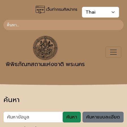
เว็บท่ากรมศิลปากร
พิพิธภัณฑสถานแห่งชาติ พระนคร
ค้นหา
ค้นหา
ค้นหาแบบละเอียด