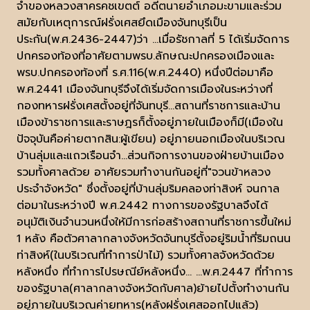
จำของหลวงสาครคชเขตต์ อดีตนายอำเภอมะขามและร่วม
สมัยกับเหตุการณ์ฝรั่งเศสยึดเมืองจันทบุรีเป็น
ประกัน(พ.ศ.2436-2447)ว่า ...เมื่อรัชกาลที่ 5 ได้เริ่มจัดการ
ปกครองท้องที่อาศัยตามพรบ.ลักษณะปกครองเมืองและ
พรบ.ปกครองท้องที่ ร.ศ.116(พ.ศ.2440) หนึ่งปีต่อมาคือ
พ.ศ.2441 เมืองจันทบุรีจึงได้เริ่มจัดการเมืองในระหว่างที่
กองทหารฝรั่งเศสตั้งอยู่ที่จันทบุรี...สถานที่ราชการและบ้าน
เมืองข้าราชการและราษฎรก็ตั้งอยู่ภายในเมืองก็มี(เมืองใน
ปัจจุบันคือค่ายตากสิน:ผู้เขียน) อยู่ภายนอกเมืองในบริเวณ
บ้านลุ่มและแถวเรือนจำ...ส่วนกิจการงานของฝ่ายบ้านเมือง
รวมทั้งศาลด้วย อาศัยรวมทำงานกันอยู่ที่"จวนข้าหลวง
ประจำจังหวัด" ซึ่งตั้งอยู่ที่บ้านลุ่มริมคลองท่าสิงห์ จนกาล
ต่อมาในระหว่างปี พ.ศ.2442 ทางการของรัฐบาลจึงได้
อนุมัติเงินจำนวนหนึ่งให้มีการก่อสร้างสถานที่ราชการขึ้นใหม่
1 หลัง คือตัวศาลากลางจังหวัดจันทบุรีตั้งอยู่ริมน้ำที่ริมถนน
ท่าสิงห์(ในบริเวณที่ทำการป่าไม้) รวมทั้งศาลจังหวัดด้วย
หลังหนึ่ง ที่ทำการไปรษณีย์หลังหนึ่ง... ...พ.ศ.2447 ที่ทำการ
ของรัฐบาล(ศาลากลางจังหวัดกับศาล)ย้ายไปตั้งทำงานกัน
อยู่ภายในบริเวณค่ายทหาร(หลังฝรั่งเศสออกไปแล้ว)