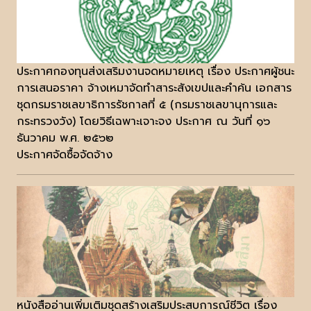
ประกาศกองทุนส่งเสริมงานจดหมายเหตุ เรื่อง ประกาศผู้ชนะ
การเสนอราคา จ้างเหมาจัดทำสาระสังเขปและคำค้น เอกสาร
ชุดกรมราชเลขาธิการรัชกาลที่ ๕ (กรมราชเลขานุการและ
กระทรวงวัง) โดยวิธีเฉพาะเจาะจง ประกาศ ณ วันที่ ๑๖
ธันวาคม พ.ศ. ๒๕๖๒
ประกาศจัดซื้อจัดจ้าง
หนังสืออ่านเพิ่มเติมชุดสร้างเสริมประสบการณ์ชีวิต เรื่อง