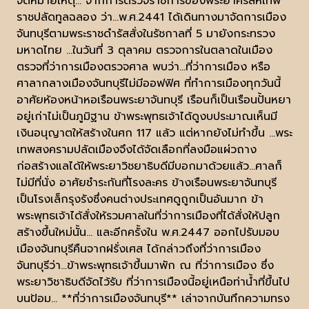
จดหมายเหตุ... จากการตรวจราชการของพระยาศรีสหเทพ
ราชปลัดทูลฉลอง ว่า...พ.ศ.2441 ได้เดินทางมาจัดการเมือง
จันทบุรีตามพระราชดำรัสสั่งในรัชกาลที่ 5 มายังกระทรวง
มหาดไทย ...ในวันที่ 3 ตุลาคม ตรวจการในตลาดในเมือง
ตรวจที่ว่าการเมืองตรวจศาล พบว่า...ที่ว่าการเมือง หรือ
ศาลากลางเมืองจันทบุรีไม่มีออฟฟิศ ที่ทำการเมืองทุกวันนี้
อาศัยห้องหน้าหอเรือนพระยาจันทบุรี เรือนก็เป็นเรือนปั้นหยา
อยู่เก่าไม่เป็นภูมิฐาน ข้าพระพุทธเจ้าได้ดูงบประมาณเห็นมี
เงินอนุญาตให้สร้างในศก 117 แล้ว แต่หากยังไม่ทำขึ้น ...พระ
เทพสงครามปลัดเมืองจึงได้จัดเลือกที่ลงมือแผ่วถาง
ก่อสร้างแลได้ให้พระยาวิชยาธิบดีมีบอกมาด้วยแล้ว...ศาลก็
ไม่มีที่นั่ง อาศัยชำระกันที่โรงละคร ข้างเรือนพระยาจันทบุรี
เป็นโรงเล็กรุงรังซึ่งคนต่างประเทศดูถูกเป็นอันมาก ข้า
พระพุทธเจ้าได้สั่งให้รวมศาลในที่ว่าการเมืองที่ได้สั่งให้ปลูก
สร้างขึ้นใหม่นั้น... และอีกครั้งใน พ.ศ.2447 ออกไปรับมอบ
เมืองจันทบุรีคืนจากฝรั่งเศส ได้กล่าวถึงที่ว่าการเมือง
จันทบุรีว่า...ข้าพระพุทธเจ้าขึ้นมาพัก ณ ที่ว่าการเมือง ซึ่ง
พระยาวิชาธิบดีจัดไว้รับ ที่ว่าการเมืองนี้อยู่เหนือท่าน้ำที่ขึ้นไป
บนป้อม... **ที่ว่าการเมืองจันทบุรี** เล่าจากบันทึกความทรง