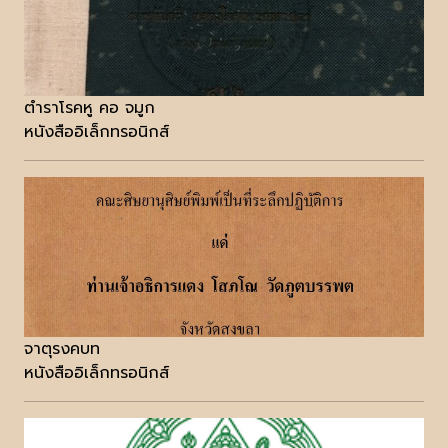
ตำราโรคหู คอ จมูก
หนังสืออิเล็กทรอนิกส์
จาตุรงคบท
หนังสืออิเล็กทรอนิกส์