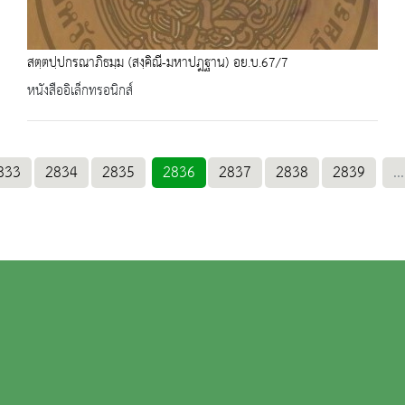
สตฺตปฺปกรณาภิธมฺม (สงฺคิณี-มหาปฎฐาน) อย.บ.67/7
หนังสืออิเล็กทรอนิกส์
833
2834
2835
2836
2837
2838
2839
...