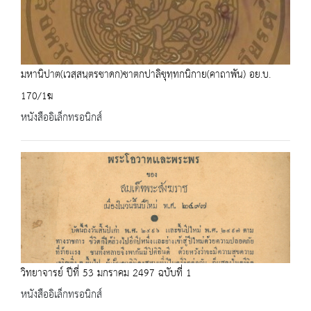
มหานิปาต(เวสฺสนฺตรชาดก)ชาตกปาลิขุทฺทกนิกาย(คาถาพัน) อย.บ.
170/1ฆ
หนังสืออิเล็กทรอนิกส์
วิทยาจารย์ ปีที่ 53 มกราคม 2497 ฉบับที่ 1
หนังสืออิเล็กทรอนิกส์