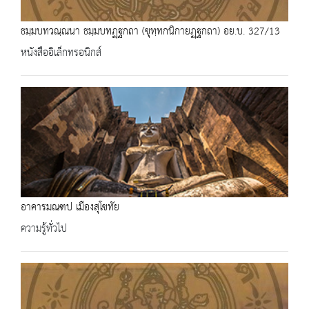
ธมฺมบทวณฺณนา ธมฺมบทฏฺฐกถา (ขุทฺทกนิกายฏฺฐกถา) อย.บ. 327/13
หนังสืออิเล็กทรอนิกส์
อาคารมณฑป เมืองสุโขทัย
ความรู้ทั่วไป