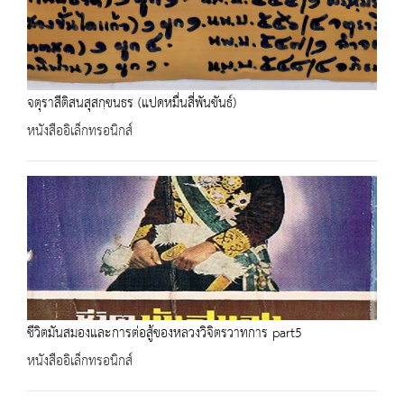
จตุราสีติสนสุสกฺขนธร (แปดหมื่นสี่พันขันธ์)
หนังสืออิเล็กทรอนิกส์
ชีวิตมันสมองและการต่อสู้ของหลวงวิจิตรวาทการ part5
หนังสืออิเล็กทรอนิกส์