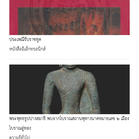
ประเพณีรับราชทูต
หนังสืออิเล็กทรอนิกส์
พระพุทธรูปปางสมาธิ พบจากโบราณสถานพุหางนาคหมายเลข ๒ เมือง
โบราณอู่ทอง
ความรู้ทั่วไป