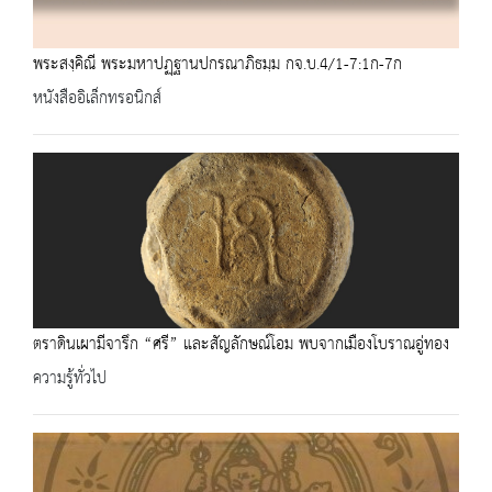
พระสงฺคิณี พระมหาปฏฺฐานปกรณาภิธมฺม กจ.บ.4/1-7:1ก-7ก
หนังสืออิเล็กทรอนิกส์
ตราดินเผามีจารึก “ศรี” และสัญลักษณ์โอม พบจากเมืองโบราณอู่ทอง
ความรู้ทั่วไป