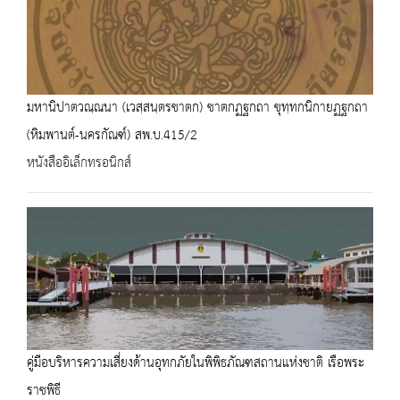
มหานิปาตวณฺณนา (เวสฺสนฺตรชาตก) ชาตกฏฐกถา ขุทฺทกนิกายฏฐกถา
(หิมพานต์-นครกัณฑ์) สพ.บ.415/2
หนังสืออิเล็กทรอนิกส์
คู่มือบริหารความเสี่ยงด้านอุทกภัยในพิพิธภัณฑสถานแห่งชาติ เรือพระ
ราชพิธี