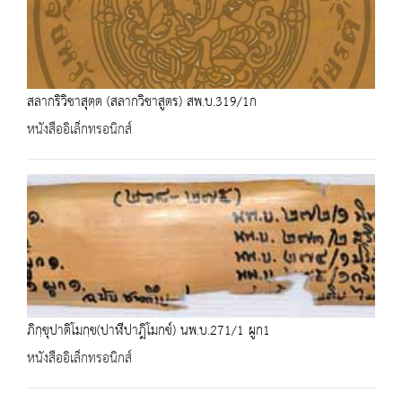
สลากริวิชาสุตฺต (สลากวิชาสูตร) สพ.บ.319/1ก
หนังสืออิเล็กทรอนิกส์
ภิกฺขุปาติโมกฺข(ปาฬีปาฎิโมกข์) นพ.บ.271/1 ผูก1
หนังสืออิเล็กทรอนิกส์