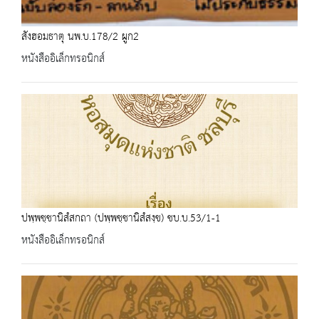
สังฮอมธาตุ นพ.บ.178/2 ผูก2
หนังสืออิเล็กทรอนิกส์
ปพฺพชฺชานิสํสกถา (ปพฺพชฺชานิสํสงฺข) ชบ.บ.53/1-1
หนังสืออิเล็กทรอนิกส์