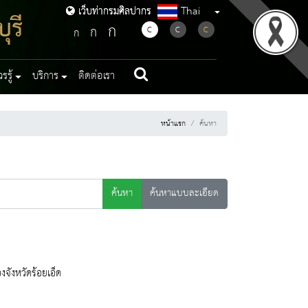
Thai
เว็บท่ากรมศิลปากร
เว็บท่ากรมศิลปากร
ุรี
ก
ก
C
C
C
ก
รู้
บริการ
ติดต่อเรา
หน้าแรก
ค้นหา
ค้นหา
ค้นหาแบบละเอียด
จังหวัดร้อยเอ็ด