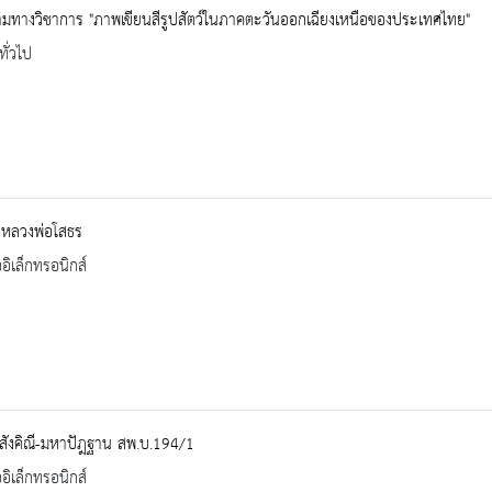
มทางวิชาการ "ภาพเขียนสีรูปสัตว์ในภาคตะวันออกเฉียงเหนือของประเทศไทย"
ทั่วไป
ิหลวงพ่อโสธร
ออิเล็กทรอนิกส์
สังคิณี-มหาปัฎฐาน สพ.บ.194/1
ออิเล็กทรอนิกส์