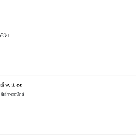
ทั่วไป
มณี ชบ.ส. ๕๕
ออิเล็กทรอนิกส์