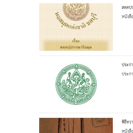
สตฺตปฺ
หนังสื
ประกาศ
ประกาศ
พิธีทว
หนังสื