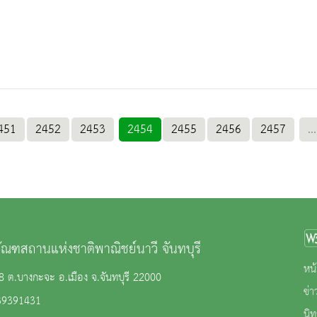
451
2452
2453
2454
2455
2456
2457
...
ภัณฑสถานแห่งชาติพาณิชย์นาวี จันทบุรี
หน้
 8 ต.บางกะจะ อ.เมือง จ.จันทบุรี 22000
ข่
39391431
นิ