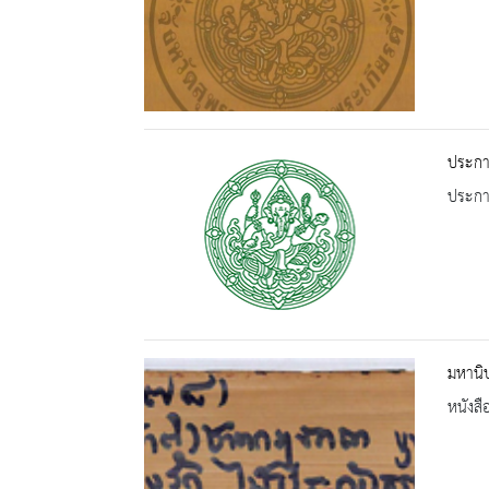
ประกาศ
ประกาศ
มหานิ
หนังสื