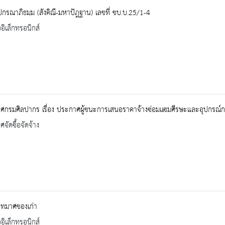
ปกรณาภิธมฺม (สังคิณี-มหาปัฎฐาน) เลขที่ ชบ.บ.25/1-4
ออิเล็กทรอนิกส์
กรมศิลปากร เรื่อง ประกาศผู้ชนะการเสนอราคาจ้างซ่อมเเซมศีรษะและอุปกรณ์ก
จัดซื้อจัดจ้าง
าทมาศของเก่า
ออิเล็กทรอนิกส์