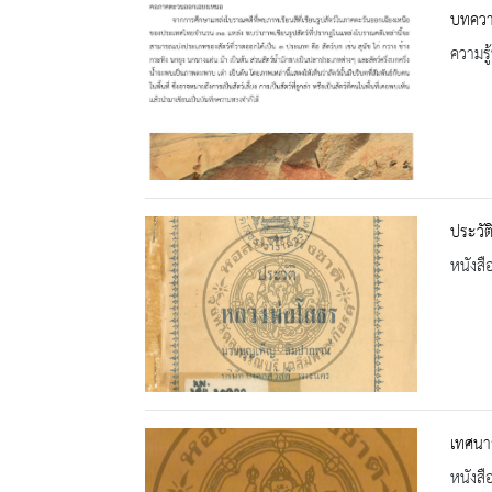
บทควา
ความรู้
ประวัต
หนังสื
เทศนา
หนังสื