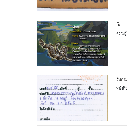
เงือก
ความรู้
จินดา
หนังสื