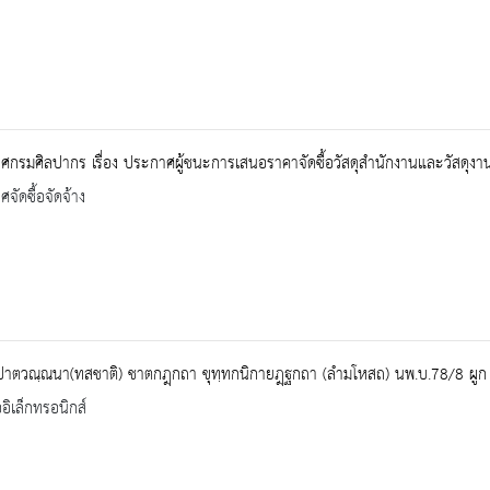
กรมศิลปากร เรื่อง ประกาศผู้ชนะการเสนอราคาจัดซื้อวัสดุสำนักงานและวัสดุงา
จัดซื้อจัดจ้าง
ปาตวณฺณนา(ทสชาติ) ชาตกฎฺกถา ขุทฺทกนิกายฎฺฐกถา (ลำมโหสถ) นพ.บ.78/8 ผูก
ออิเล็กทรอนิกส์