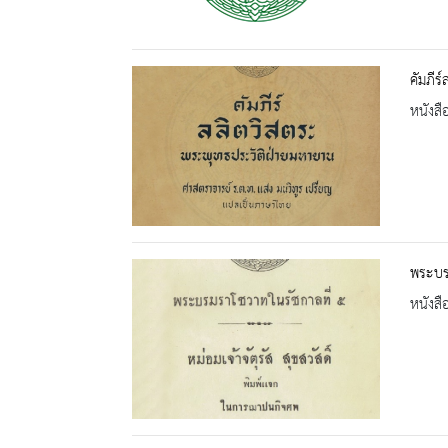
คัมภีร
หนังสื
พระบร
หนังสื