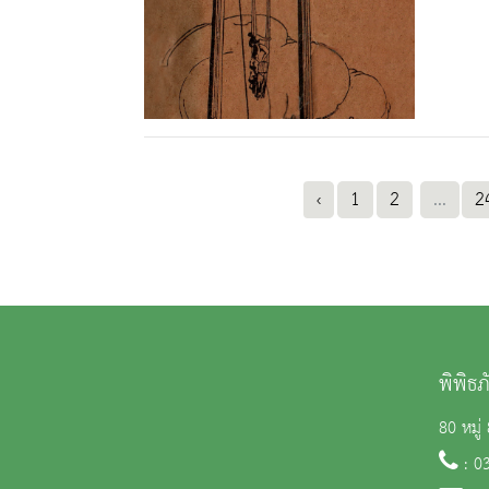
‹
1
2
...
2
พิพิธ
80 หมู่
: 0