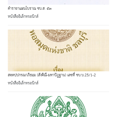
ตำรายาแผนโบราณ ชบ.ส. ๕๓
หนังสืออิเล็กทรอนิกส์
สตฺตปฺปกรณาภิธมฺม (สังคิณี-มหาปัฎฐาน) เลขที่ ชบ.บ.25/1-2
หนังสืออิเล็กทรอนิกส์