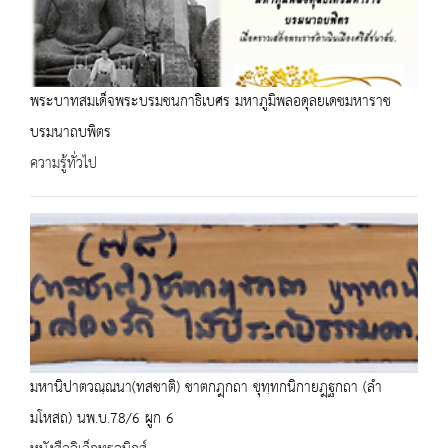
พระบาทสมเด็จพระบรมชนกาธิเบศร มหาภูมิพลอดุลยเดชมหาราช
บรมนาถบพิตร
ความรู้ทั่วไป
มหานิปาตวณฺณนา(ทสชาติ) ชาตกฎฺกถา ขุทฺทกนิกายฎฺฐกถา (ลำ
มโหสถ) นพ.บ.78/6 ผูก 6