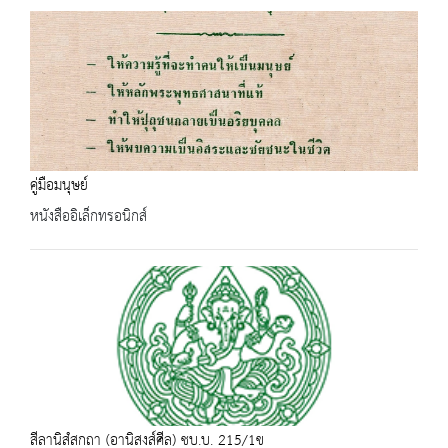
คู่มือมนุษย์
หนังสืออิเล็กทรอนิกส์
สีลานิสํสกถา (อานิสงส์ศีล) ชบ.บ. 215/1ข