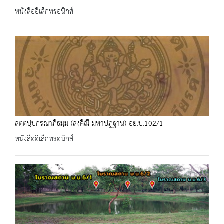
หนังสืออิเล็กทรอนิกส์
สตฺตปฺปกรณาภิธมฺม (สงฺคิณี-มหาปฎฐาน) อย.บ.102/1
หนังสืออิเล็กทรอนิกส์