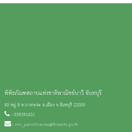
พิพิธภัณฑสถานแห่งชาติพาณิชย์นาวี จันทบุรี
80 หมู่ 8 ต.บางกะจะ อ.เมือง จ.จันทบุรี 22000
: 039391431
:
nm_panichnavee@finearts.go.th