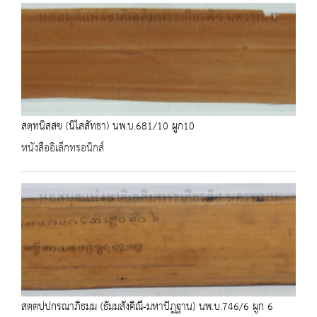
สตฺทนิสฺสข (นิไสสัทธา) นพ.บ.681/10 ผูก10
หนังสืออิเล็กทรอนิกส์
สตฺตปฺปกรณาภิธมฺม (ธัมมสังคิณี-มหาปัฎฐาน) นพ.บ.746/6 ผูก 6