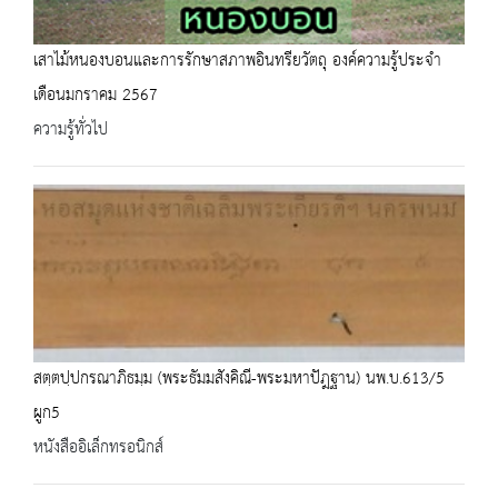
เสาไม้หนองบอนและการรักษาสภาพอินทรียวัตถุ องค์ความรู้ประจำ
เดือนมกราคม 2567
ความรู้ทั่วไป
สตฺตปฺปกรณาภิธมฺม (พระธัมมสังคิณี-พระมหาปัฎฐาน) นพ.บ.613/5
ผูก5
หนังสืออิเล็กทรอนิกส์