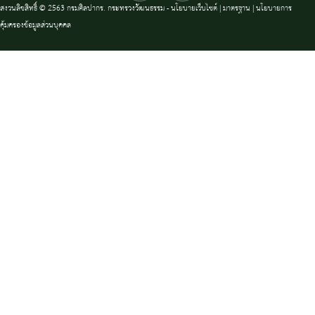
สงวนลิขสิทธิ์ © 2563 กรมศิลปากร. กระทรวงวัฒนธรรม -
นโยบายเว็บไซต์
|
มาตรฐาน
|
นโยบายการ
คุ้มครองข้อมูลส่วนบุคคล