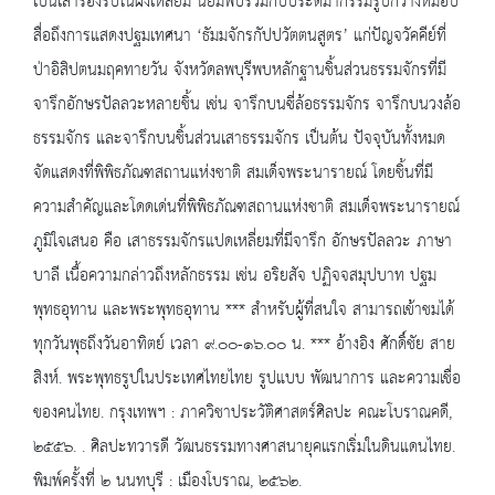
เป็นเสารองรับในผังเหลี่ยม นิยมพบร่วมกับประติมากรรมรูปกวางหมอบ
สื่อถึงการแสดงปฐมเทศนา ‘ธัมมจักรกัปปวัตตนสูตร’ แก่ปัญจวัคคีย์ที่
ป่าอิสิปตนมฤคทายวัน จังหวัดลพบุรีพบหลักฐานชิ้นส่วนธรรมจักรที่มี
จารึกอักษรปัลลวะหลายชิ้น เช่น จารึกบนซี่ล้อธรรมจักร จารึกบนวงล้อ
ธรรมจักร และจารึกบนชิ้นส่วนเสาธรรมจักร เป็นต้น ปัจจุบันทั้งหมด
จัดแสดงที่พิพิธภัณฑสถานแห่งชาติ สมเด็จพระนารายณ์ โดยชิ้นที่มี
ความสำคัญและโดดเด่นที่พิพิธภัณฑสถานแห่งชาติ สมเด็จพระนารายณ์
ภูมิใจเสนอ คือ เสาธรรมจักรแปดเหลี่ยมที่มีจารึก อักษรปัลลวะ ภาษา
บาลี เนื้อความกล่าวถึงหลักธรรม เช่น อริยสัจ ปฏิจจสมุปบาท ปฐม
พุทธอุทาน และพระพุทธอุทาน *** สำหรับผู้ที่สนใจ สามารถเข้าชมได้
ทุกวันพุธถึงวันอาทิตย์ เวลา ๙.๐๐-๑๖.๐๐ น. *** อ้างอิง ศักดิ์ชัย สาย
สิงห์. พระพุทธรูปในประเทศไทยไทย รูปแบบ พัฒนาการ และความเชื่อ
ของคนไทย. กรุงเทพฯ : ภาควิชาประวัติศาสตร์ศิลปะ คณะโบราณคดี,
๒๕๕๖. . ศิลปะทวารดี วัฒนธรรมทางศาสนายุคแรกเริ่มในดินแดนไทย.
พิมพ์ครั้งที่ ๒ นนทบุรี : เมืองโบราณ, ๒๕๖๒.