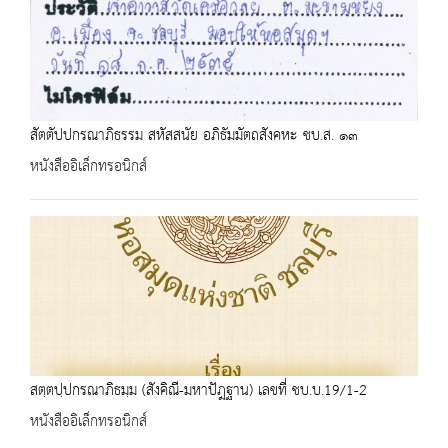
สัตตัปปกรณาภิธรรม สหัสสนัย อภิธัมมัตถสังคหะ ชบ.ส. ๑๓
หนังสืออิเล็กทรอนิกส์
สตฺตปฺปกรณาภิธมฺม (สังคิณี-มหาปัฎฐาน) เลขที่ ชบ.บ.19/1-2
หนังสืออิเล็กทรอนิกส์