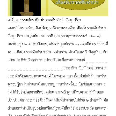
จารึกเสาธรรมจักร เมืองโบราณซับจำปา วัสดุ : ศิลา
แนะนำโบราณวัตถุ ศิลปวัตถุ จารึกเสาธรรมจักร เมืองโบราณซับจำปา
วัสดุ : ศิลา อายุ/สมัย : ทวารวดี (อายุราวพุทธศตวรรษที่ ๑๒-๑๓)
ขนาด : สูง ๒๐๒ เซนติเมตร, เส้นผ่านศูนย์กลาง ๓๐ เซนติเมตร สถานที่
พบ : เมืองโบราณซับจำปา อำเภอท่าหลวง จังหวัดลพบุรี ปัจจุบัน : จัด
แสดง ณ พิพิธภัณฑสถานแห่งชาติ สมเด็จพระนารายณ์ _ _ _ _ _ _ _
_ _ _ _ _ _ _ _ _ _ _ _ _ _ _ _ _ _ ธรรมจักร สัญลักษณ์แสดงพระ
ธรรมคำสั่งสอนของพระพุทธเจ้าในพุทธศาสนา ตั้งแต่สมัยไม่มีการสร้าง
พุทธปฏิมา ในประเทศไทยปรากฏการสร้างครั้งแรกในวัฒนธรรมทวาร
วดี ได้รับอิทธิพลจากศิลปะคุปตะ จากหลักฐานที่พบคาดว่ามีลักษณะ
เป็นประติมากรรมลอยตัวสลักจากหินที่ประกอบไปด้วย ๒ ส่วนหลัก คือ
ส่วนยอดที่ทำเป็นรูปวงล้อเกวียนมีฐานผังสี่เหลี่ยมรองรับวงล้อ และส่วน