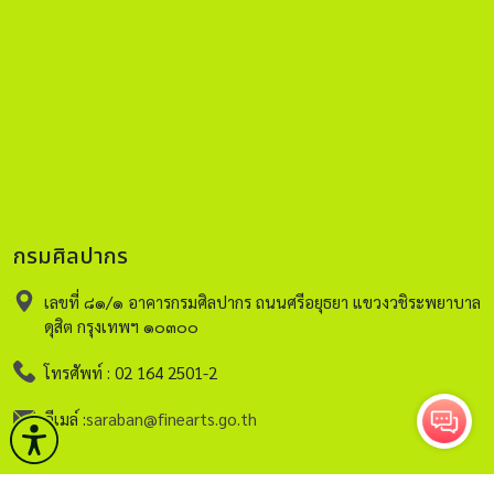
กรมศิลปากร
เลขที่ ๘๑/๑ อาคารกรมศิลปากร ถนนศรีอยุธยา แขวงวชิระพยาบาล
ดุสิต กรุงเทพฯ ๑๐๓๐๐
โทรศัพท์ : 02 164 2501-2
อีเมล์ :
saraban@finearts.go.th
หน้าหลัก