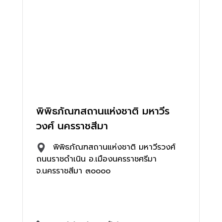
พิพิธภัณฑสถานแห่งชาติ มหาวีร
วงศ์ นครราชสีมา
พิพิธภัณฑสถานแห่งชาติ มหาวีรวงศ์
ถนนราชดำเนิน อ.เมืองนครราชศรีมา
จ.นครราชสีมา ๓๐๐๐๐