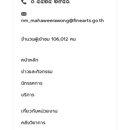
๐ ๔๔๒๔ ๒๙๕๘
nm_mahaweerawong@finearts.go.th
จำนวนผู้เข้าชม 106,012 คน
หน้าหลัก
ข่าวและกิจกรรม
นิทรรศการ
บริการ
เกี่ยวกับหน่วยงาน
คลังวิชาการ