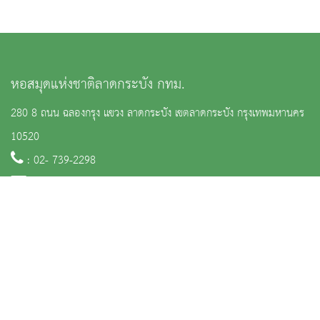
หอสมุดแห่งชาติลาดกระบัง กทม.
280 8 ถนน ฉลองกรุง แขวง ลาดกระบัง เขตลาดกระบัง กรุงเทพมหานคร
10520
: 02- 739-2298
:
ladkrabanglibrary@finearts.go.th
หน้าหลัก
ข่าวและกิจกรรม
นิทรรศการ