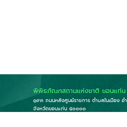
พิพิธภัณฑสถานแห่งชาติ ขอนแก่น
๑๙๓ ถนนหลังศูนย์ราชการ ตำบลในเมือง อำ
จังหวัดขอนแก่น ๔๐๐๐๐
: ๐ - ๔๓๒๔ - ๖๑๗๐
:
nm_khonkaen@finearts.go.th