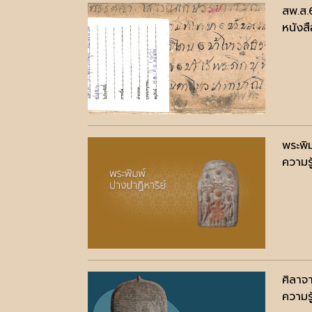
สพ.ส
หนังสื
พระพิ
ความรู
ศิลาจา
ความรู