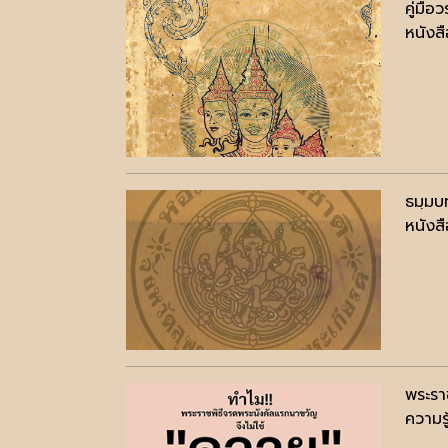
คู่มื
หนังสื
ธมฺมบ
หนังสื
พระรา
ความรู