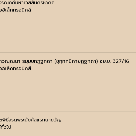
อวรรณคดีมหาเวสสันดรชาดก
ออิเล็กทรอนิกส์
ทวณฺณนา ธมฺมบทฏฺฐกถา (ขุทฺทกนิกายฏฺฐกถา) อย.บ. 327/16
ออิเล็กทรอนิกส์
ชพิธีจรดพระนังคัลแรกนาขวัญ
้ทั่วไป