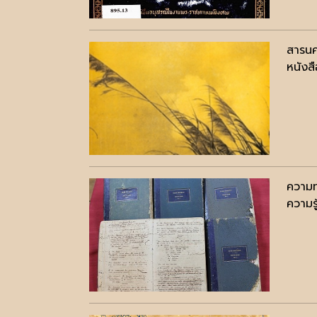
สารนค
หนังสื
ความท
ความรู