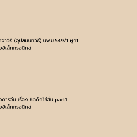
จาวิธี (อุปสมบทวิธี) นพ.บ.549/1 ผูก1
ออิเล็กทรอนิกส์
ารจีน เรื่อง ชิดก๊กไซ่ฮั่น part1
ออิเล็กทรอนิกส์