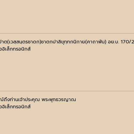
ปาต(เวสฺสนฺตรชาดก)ชาตกปาลิขุทฺทกนิกาย(คาถาพัน) อย.บ. 170/
ออิเล็กทรอนิกส์
ณ์ถึงท่านเจ้าประคุณ พระพุทธวรญาณ
ออิเล็กทรอนิกส์