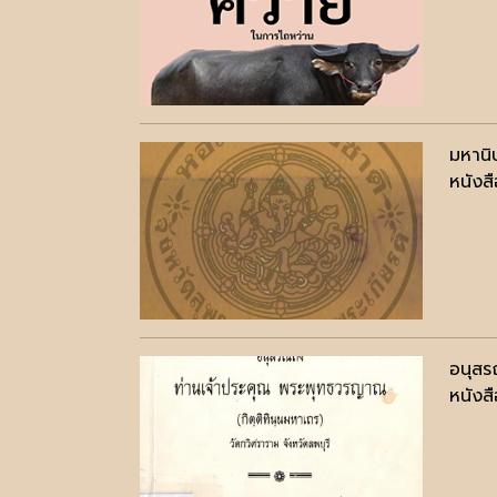
มหานิ
หนังสื
อนุสร
หนังสื