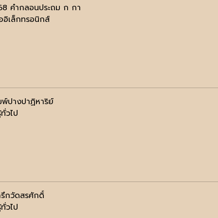
.68 คำกลอนประถม ก กา
ออิเล็กทรอนิกส์
มพ์ปางปาฏิหาริย์
้ทั่วไป
รึกวัดสรศักดิ์
้ทั่วไป