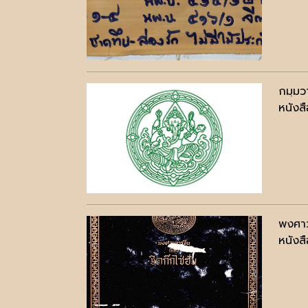
กมฺมวา
หนังสื
พงศาวด
หนังสื