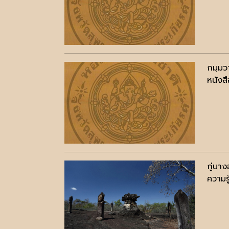
กมฺมว
หนังสื
กู่นาง
ความรู