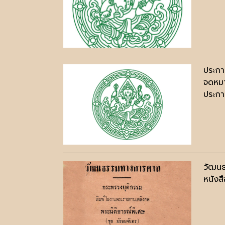
ประกา
จดหมา
ประกาศ
วัฒน
หนังสื