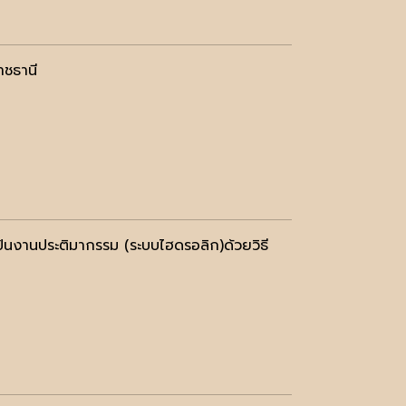
าชธานี
ั้นงานประติมากรรม (ระบบไฮดรอลิก)ด้วยวิธี