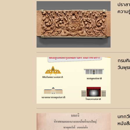
ปราสา
ความรู
กรมศิล
วันพุ
บทกวี
หนังสื