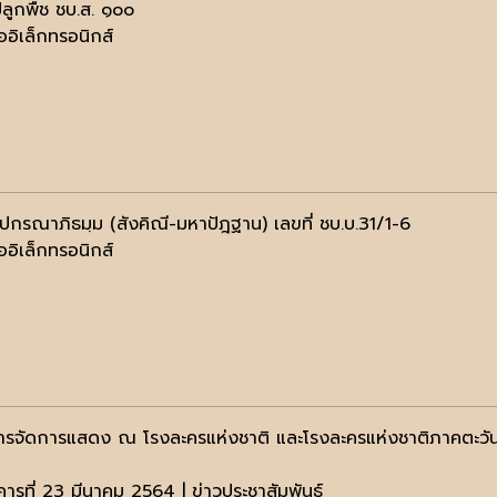
ลูกพืช ชบ.ส. ๑๐๐
ออิเล็กทรอนิกส์
ฺปกรณาภิธมฺม (สังคิณี-มหาปัฎฐาน) เลขที่ ชบ.บ.31/1-6
ออิเล็กทรอนิกส์
รจัดการแสดง ณ โรงละครแห่งชาติ และโรงละครแห่งชาติภาคตะวัน
คารที่ 23 มีนาคม 2564 | ข่าวประชาสัมพันธ์