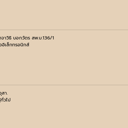
าจาวิธิ บอกวัตร สพ.บ.136/1
ออิเล็กทรอนิกส์
อุสา.
้ทั่วไป