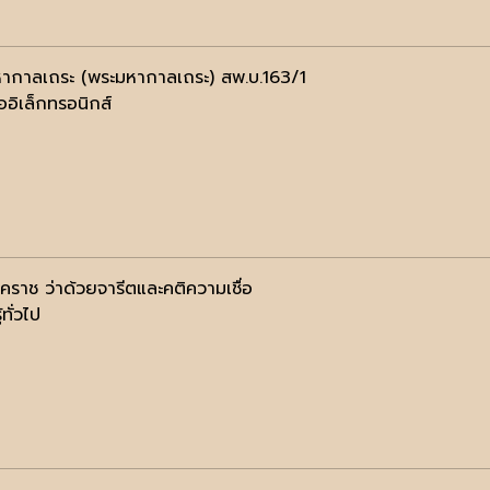
ากาลเถระ (พระมหากาลเถระ) สพ.บ.163/1
ออิเล็กทรอนิกส์
คราช ว่าด้วยจารีตและคติความเชื่อ
้ทั่วไป