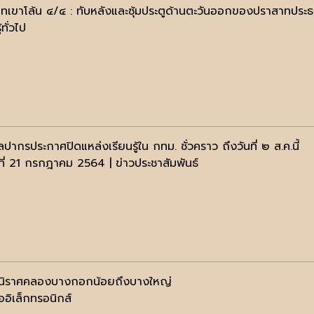
ทเขาโล้น ๔/๔ : ทับหลังและซุ้มประตูด้านตะวันออกของปราสาทประ
้ทั่วไป
ปากรประกาศปิดแหล่งเรียนรู้ใน กทม. ชั่วคราว ถึงวันที่ ๒ ส.ค.นี้
ธที่ 21 กรกฎาคม 2564 | ข่าวประชาสัมพันธ์
นิราศคลองบางกอกน้อยถึงบางใหญ่
ออิเล็กทรอนิกส์