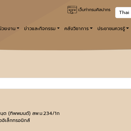
เว็บท่ากรมศิลปากร
หน่วยงาน
ข่าวและกิจกรรม
คลังวิชาการ
ประชาชนควรรู้
มนฺต (ทิพพมนต์) สพ.บ.234/1ก
ออิเล็กทรอนิกส์