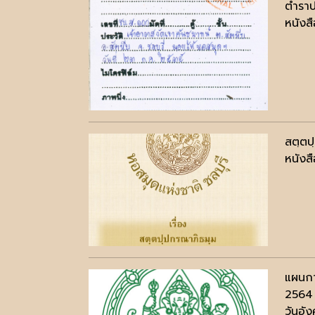
ตำราป
หนังสื
สตฺตป
หนังสื
แผนกา
2564
วันอัง