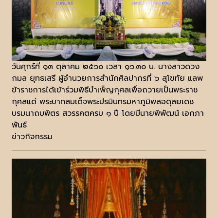
วันศุกร์ที่ ๑๓ ตุลาคม ๒๕๖๐ เวลา ๑๖.๓๐ น. นางสาวดวง
กมล ยุทธเสรี ผู้อำนวยการสำนักศิลปากรที่ ๖ สุโขทัย แลพ
ข้าราชการได้เข้าร่วมพิธีบำเพ็ญกุศลเพื่อถวายเป็นพระราช
กุศลแด่ พระบาทสมเด็จพระปรมินทรมหาภูมิพลอดุลยเดช
บรมนาถบพิตร สวรรคตครบ ๑ ปี โดยมีนายพิพัฒน์ เอกภา
พันธ์
ข่าวกิจกรรม