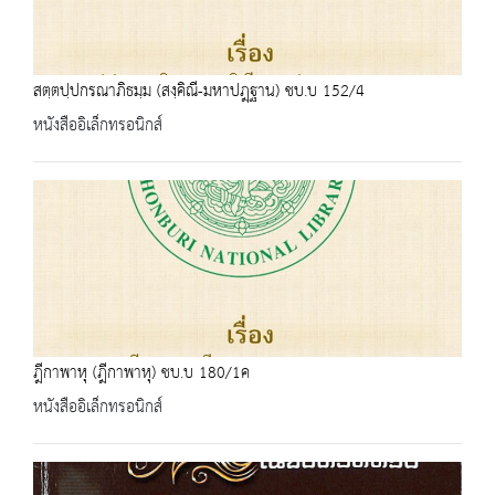
สตฺตปฺปกรณาภิธมฺม (สงฺคิณี-มหาปฎฺฐาน) ชบ.บ 152/4
หนังสืออิเล็กทรอนิกส์
ฎีกาพาหุ (ฎีกาพาหุ) ชบ.บ 180/1ค
หนังสืออิเล็กทรอนิกส์