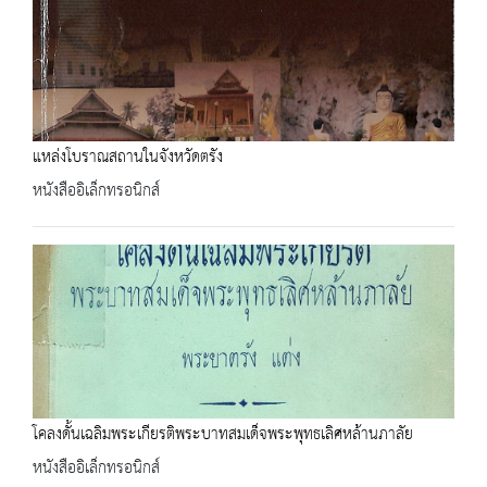
แหล่งโบราณสถานในจังหวัดตรัง
หนังสืออิเล็กทรอนิกส์
โคลงดั้นเฉลิมพระเกียรติพระบาทสมเด็จพระพุทธเลิศหล้านภาลัย
หนังสืออิเล็กทรอนิกส์