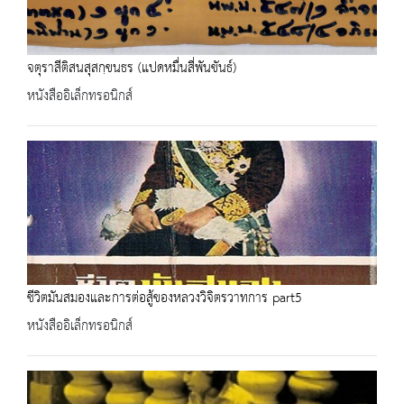
จตุราสีติสนสุสกฺขนธร (แปดหมื่นสี่พันขันธ์)
หนังสืออิเล็กทรอนิกส์
ชีวิตมันสมองและการต่อสู้ของหลวงวิจิตรวาทการ part5
หนังสืออิเล็กทรอนิกส์