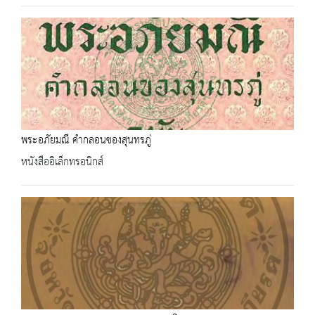
พระอภัยมณี คำกลอนของสุนทรภู่
หนังสืออิเล็กทรอนิกส์