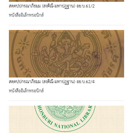
สตฺตปฺปกรณาภิธมฺม (สงฺคิณี-มหาปฏฺฐาน) อย.บ.61/2
หนังสืออิเล็กทรอนิกส์
สตฺตปฺปกรณาภิธมฺม (สงฺคิณี-มหาปฏฺฐาน) อย.บ.62/4
หนังสืออิเล็กทรอนิกส์