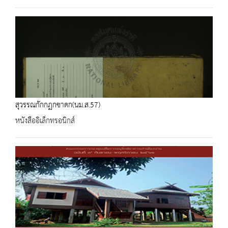
สุวรรณกักกฏกชาดก(นม.ส.57)
หนังสืออิเล็กทรอนิกส์