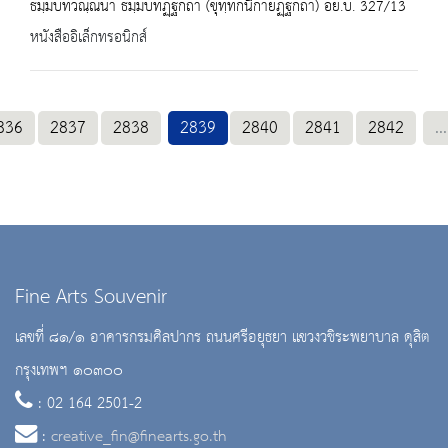
ธมฺมบทวณฺณนา ธมฺมบทฏฺฐกถา (ขุทฺทกนิกายฏฺฐกถา) อย.บ. 327/13
หนังสืออิเล็กทรอนิกส์
836
2837
2838
2839
2840
2841
2842
...
Fine Arts Souvenir
เลขที่ ๘๑/๑ อาคารกรมศิลปากร ถนนศรีอยุธยา แขวงวชิระพยาบาล ดุสิต
กรุงเทพฯ ๑๐๓๐๐
: 02 164 2501-2
:
creative_fin@finearts.go.th