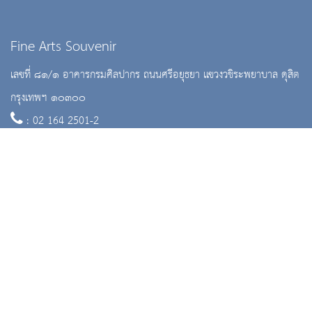
Fine Arts Souvenir
เลขที่ ๘๑/๑ อาคารกรมศิลปากร ถนนศรีอยุธยา แขวงวชิระพยาบาล ดุสิต
กรุงเทพฯ ๑๐๓๐๐
: 02 164 2501-2
:
creative_fin@finearts.go.th
จำนวนผู้เข้าชม 37,054 คน
หน้าหลัก
ติดต่อเรา
วิธีซื้อ