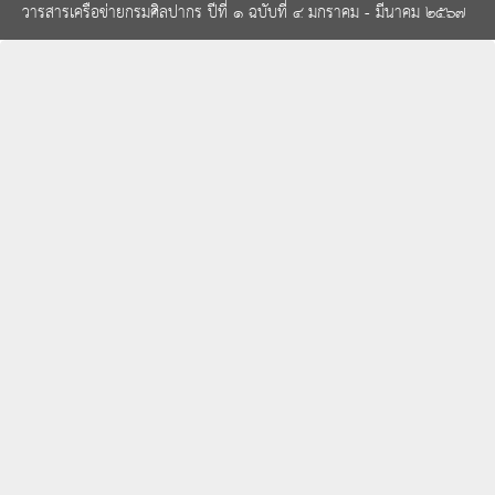
วารสารเครือข่ายกรมศิลปากร ปีที่ ๑ ฉบับที่ ๔ มกราคม - มีนาคม ๒๕๖๗