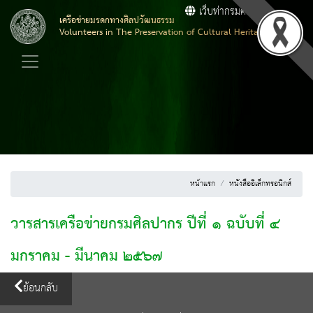
เว็บท่ากรมศิลปากร
เครือข่ายมรดกทางศิลปวัฒนธรรม
Volunteers in The Preservation of Cultural Heritage
หน้าแรก
หนังสืออิเล็กทรอนิกส์
วารสารเครือข่ายกรมศิลปากร ปีที่ ๑ ฉบับที่ ๔
มกราคม - มีนาคม ๒๕๖๗
ย้อนกลับ