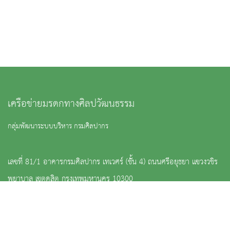
เครือข่ายมรดกทางศิลปวัฒนธรรม
กลุ่มพัฒนาระบบบริหาร กรมศิลปากร
เลขที่ 81/1 อาคารกรมศิลปากร เทเวศร์ (ชัั้น 4) ถนนศรีอยุธยา แขวงวชิร
พยาบาล เขตดุสิต กรุงเทพมหานคร 10300
: 0 2164 2501-02 ต่อ 4072
:
psdg@finearts.go.th