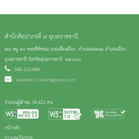
สำนักศิลปากรที่ ๙ อุบลราชธานี
๗๘ หมู่ ๑๐ ซอยสีห์พนม ถนนเลี่ยงเมือง ตำบลแจระแม อำเภอเมือง
อุบลราชธานี จังหวัดอุบลราชธานี ๓๔๐๐๐
: 045-312-846
:
silpakorn11ubon@gmail.com
จำนวนผู้เข้าชม 39,422 คน
หน้าหลัก
ข่าวและกิจกรรม