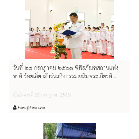
วันที่ ๒๘ กรกฎาคม ๒๕๖๓ พิพิธภัณฑสถานแห่ง
ชาติ ร้อยเอ็ด เข้าร่วมกิจกรรมเฉลิมพระเกียรติ
พระบาทสมเด็จพระปรเมนทรรามาธิบดี ศรีสินทร
มหาวชิราลงกรณ พระวชิรเกล้าเจ้าอยู่หัว
(วันอังคารที่ 28 กรกฎาคม 2563)
จำนวนผู้เข้าชม 1498