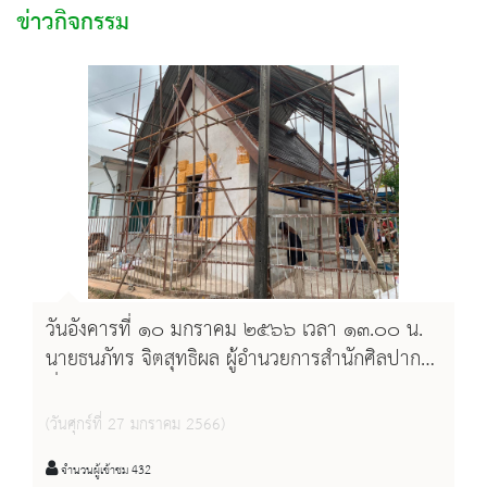
ข่าวกิจกรรม
วันอังคารที่ ๑๐ มกราคม ๒๕๖๖ เวลา ๑๓.๐๐ น.
นายธนภัทร จิตสุทธิผล ผู้อำนวยการสำนักศิลปากร
ที่ ๙ อุบลราชธานี พร้อมด้วยนางสาวอุไรวรรณ ดอก
ดวง นายช่างศิลปกรรมปฏิบัติงาน และนางสาวสุภา
(วันศุกร์ที่ 27 มกราคม 2566)
พร ฉานศรี นายช่างเขียนแบบ ติดตามการดำเนิน
งานโครงการ บูรณะปรับปรุงโบราณสถาน
จำนวนผู้เข้าชม 432