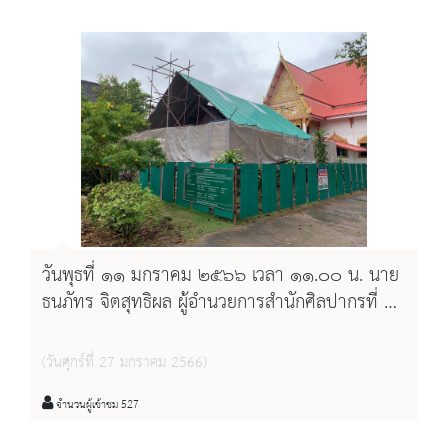
อุโบสถ(สิม) วัดศิริพุทธาราม
วันพุธที่ ๑๑ มกราคม ๒๕๖๖ เวลา ๑๑.๐๐ น. นาย
ธนภัทร จิตสุทธิผล ผู้อำนวยการสำนักศิลปากรที่ ๙
อุบลราชธานี พร้อมด้วยนางสาวอุไรวรรณ ดอกดวง
นายช่างศิลปกรรมปฏิบัติงาน และนางสาวสุภาพร
(วันศุกร์ที่ 27 มกราคม 2566)
ฉานศรี นายช่างเขียนแบบดตามการดำเนินงาน
โครงการบูรณะปรับปรุงโบราณสถานอุโบสถ(สิม)
จำนวนผู้เข้าชม 527
วัดมาลาภิรมย์