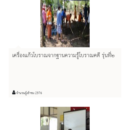
เครื่องแก้วโบราณจากฐานความรู้โบราณคดี รุ่นที่๒
จำนวนผู้เข้าชม 2376