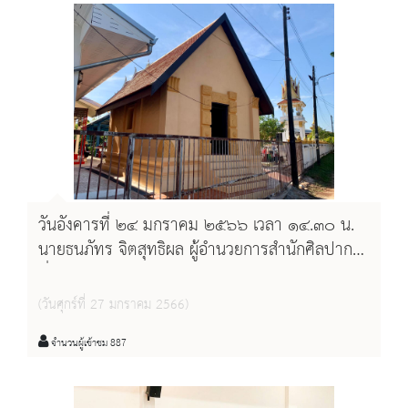
วันอังคารที่ ๒๔ มกราคม ๒๕๖๖ เวลา ๑๔.๓๐ น.
นายธนภัทร จิตสุทธิผล ผู้อำนวยการสำนักศิลปากร
ที่ ๙ อุบลราชธานี พร้อมด้วยคณะกรรมการตรวจ
รับพัสดุ ตรวจรับงานโครงการบูรณะปรับปรุง
(วันศุกร์ที่ 27 มกราคม 2566)
โบราณสถานอุโบสถ(สิม) วัดศิริพุทธาราม
จำนวนผู้เข้าชม 887