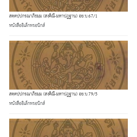
สตฺตปฺปกรณาภิธมฺม (สงฺคิณี-มหาปฎฐาน) อย.บ.67/1
หนังสืออิเล็กทรอนิกส์
สตฺตปฺปกรณาภิธมฺม (สงฺคิณี-มหาปฎฐาน) อย.บ.79/5
หนังสืออิเล็กทรอนิกส์