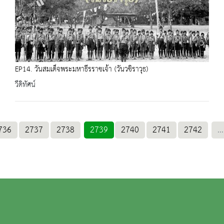
EP14. วันสมเด็จพระมหาธีรราชเจ้า (วันวชิราวุธ)
วีดิทัศน์
736
2737
2738
2739
2740
2741
2742
...