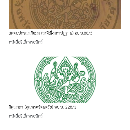
สตฺตปฺปกรณาภิธมฺม (สงฺคิณี-มหาปฎฐาน) อย.บ.88/5
หนังสืออิเล็กทรอนิกส์
ติคุณกถา (คุณพระรัตนตรัย) ชบ.บ. 228/1
หนังสืออิเล็กทรอนิกส์