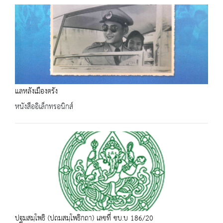
แลหลังเมืองตรัง
หนังสืออิเล็กทรอนิกส์
ปฐมสมฺโพธิ (ปถมสมฺโพธิกถา) เลขที่ ชบ.บ 186/20