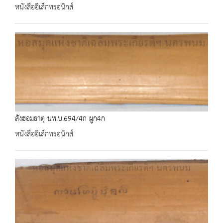
หนังสืออิเล็กทรอนิกส์
สังฮอมธาตุ นพ.บ.694/4ก ผูก4ก
หนังสืออิเล็กทรอนิกส์