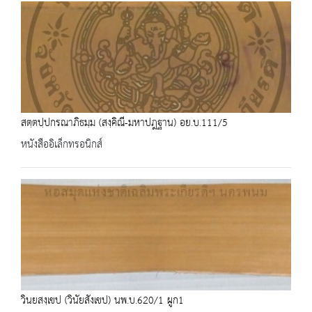
สตฺตปฺปกรณาภิธมฺม (สงฺคิณี-มหาปฎฐาน) อย.บ.111/5
หนังสืออิเล็กทรอนิกส์
วินยสงฺเขป (วินัยสังเขป) นพ.บ.620/1 ผูก1