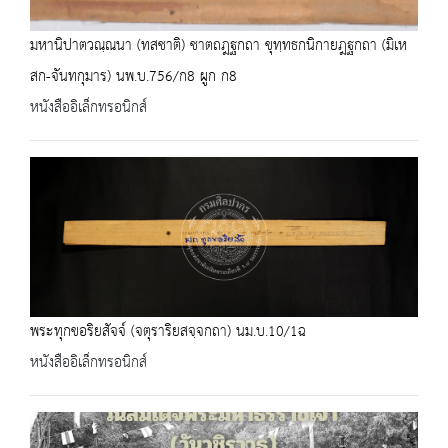
มหานิปาตวณฺณนา (ทสชาติ) ชาตถฎฐกถา ขุทฺทธกนิกายฎฐกถา (มิเห
สก-จันทกุมาร) นพ.บ.756/ก8 ผูก ก8
หนังสืออิเล็กทรอนิกส์
พระทุกขอริยสัจจ์ (จตุราริยสจฺจกถา) นม.บ.10/1ฉ
หนังสืออิเล็กทรอนิกส์