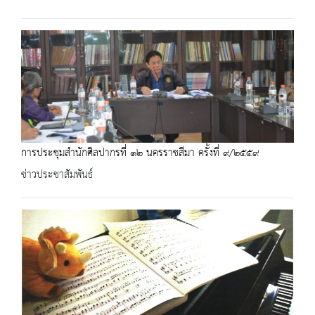
การประชุมสำนักศิลปากรที่ ๑๒ นครราชสีมา ครั้งที่ ๙/๒๕๕๙
ข่าวประชาสัมพันธ์