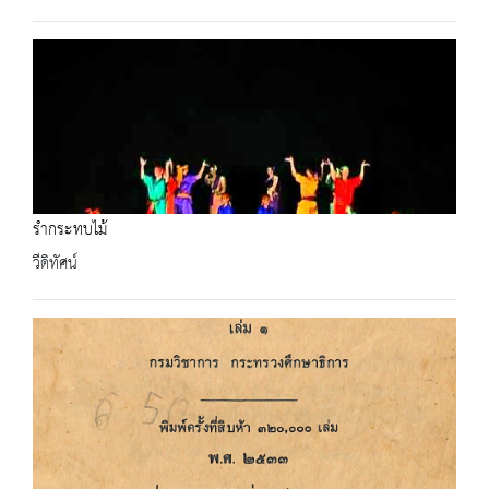
รำกระทบไม้
วีดิทัศน์