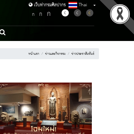
Thai
เว็บท่ากรมศิลปากร
เว็บท่ากรมศิลปากร
ก
ก
C
C
C
ก
หน้าแรก
ข่าวและกิจกรรม
ข่าวประชาสัมพันธ์