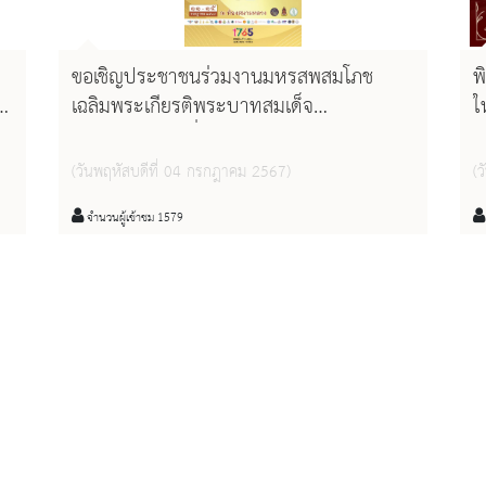
ขอเชิญประชาชนร่วมงานมหรสพสมโภช
พ
เฉลิมพระเกียรติพระบาทสมเด็จ
ใ
พระเจ้าอยู่หัว เนื่องในโอกาสพระราชพิธีมหา
มงคล เฉลิมพระชนมพรรษา 6 รอบ 28
(วันพฤหัสบดีที่ 04 กรกฎาคม 2567)
(ว
กรกฎาคม 2567
จำนวนผู้เข้าชม 1579