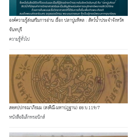
องค์ความรู้ส่งเสริมการอ่าน เรื่อง ปลาบู่มหิดล : สัตว์น้ำประจำจังหวัด
จันทบุรี
ความรู้ทั่วไป
สตฺตปฺปกรณาภิธมฺม (สงฺคิณี-มหาปฎฐาน) อย.บ.119/7
หนังสืออิเล็กทรอนิกส์