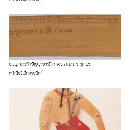
ปญฺญาปารมี (ปัญญาบารมี) นพ.บ.761/1 ข ผูก 1ข
หนังสืออิเล็กทรอนิกส์