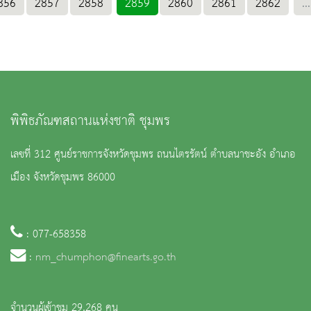
856
2857
2858
2859
2860
2861
2862
...
พิพิธภัณฑสถานแห่งชาติ ชุมพร
เลขที่ 312 ศูนย์ราชการจังหวัดชุมพร ถนนไตรรัตน์ ตำบลนาชะอัง อำเภอ
เมือง จังหวัดชุมพร 86000
: 077-658358
:
nm_chumphon@finearts.go.th
จำนวนผู้เข้าชม 29,268 คน