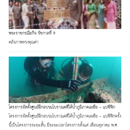
พระราชกรณียกิจ รัชกาลที่ 9
คลังภาพทรงคุณค่า
โครงการจัดตั้งศูนย์ฝึกอบรมโบราณคดีใต้น้ำภูมิภาคเอเชีย – แปซิฟิก
โครงการจัดตั้งศูนย์ฝึกอบรมโบราณคดีใต้น้ำภูมิภาคเอเชีย – แปซิฟิกครั้ง
นี้เป็นโครงการระยะสั้น มีระยะเวลาโครงการตั้งแต่ เดือนตุลาคม พ.ศ.