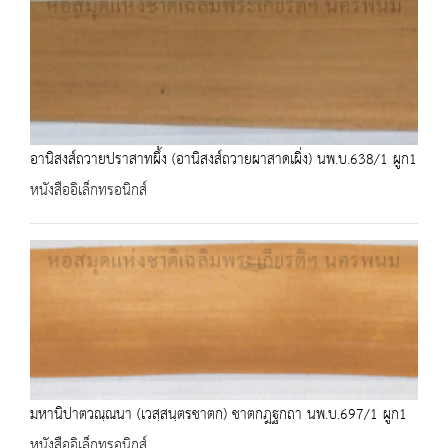
อานิสงส์ถวายปราสาทผึ้ง (อานิสงส์ถวายผาสาดเผิ่ง) นพ.บ.638/1 ผูก1
หนังสืออิเล็กทรอนิกส์
มหานิปาตวณฺณนา (เวสฺสนฺตรชาตก) ชาตกฎฐกถา นพ.บ.697/1 ผูก1
หนังสืออิเล็กทรอนิกส์