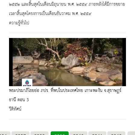
๒๕๕๒ และสิ้นสุดในเดือนมิถุนายน พ.ศ. ๒๕๕๔ ภายหลังได้มีการขยาย
เวลาสิ้นสุดโครงการเป็นเดือนธันวาคม พ.ศ. ๒๕๕๔
ความรู้ทั่วไป
พระปรมาภิไธยย่อ ภปร. ที่พบในประเทศไทย เกาะพะงัน จ.สุราษฏร์
ธานี ตอน 3
วีดิทัศน์