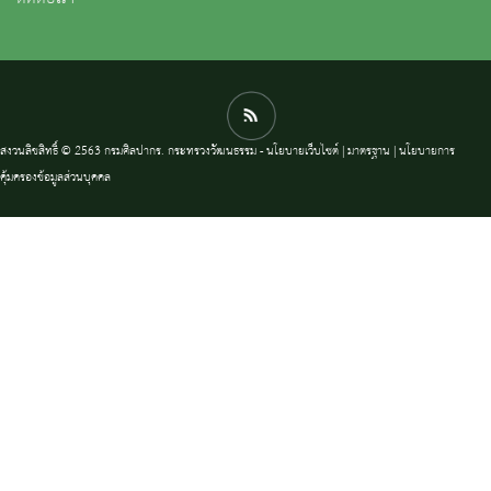
สงวนลิขสิทธิ์ © 2563 กรมศิลปากร. กระทรวงวัฒนธรรม -
นโยบายเว็บไซต์
|
มาตรฐาน
|
นโยบายการ
คุ้มครองข้อมูลส่วนบุคคล