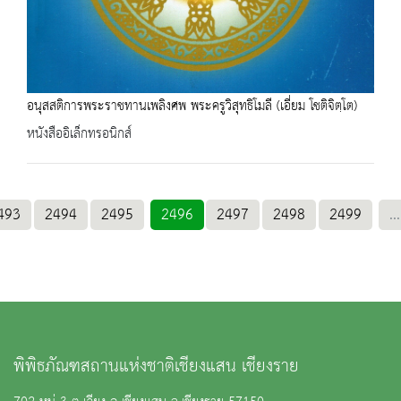
อนุสสติการพระราชทานเพลิงศพ พระครูวิสุทธิโมลี (เอี่ยม โชติจิตฺโต)
หนังสืออิเล็กทรอนิกส์
493
2494
2495
2496
2497
2498
2499
...
พิพิธภัณฑสถานแห่งชาติเชียงแสน เชียงราย