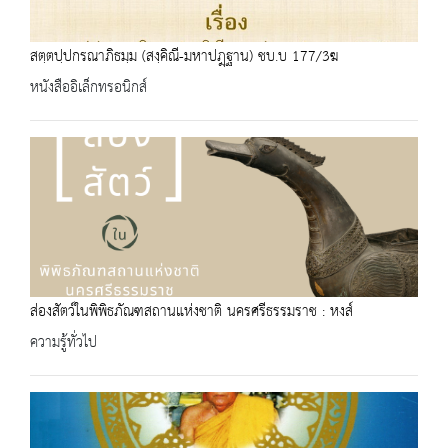
สตฺตปฺปกรณาภิธมฺม (สงฺคิณี-มหาปฎฺฐาน) ชบ.บ 177/3ฆ
หนังสืออิเล็กทรอนิกส์
ส่องสัตว์ในพิพิธภัณฑสถานแห่งชาติ นครศรีธรรมราช : หงส์
ความรู้ทั่วไป