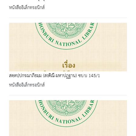
หนังสืออิเล็กทรอนิกส์
สตฺตปฺปกรณาภิธมฺม (สงฺคิณี-มหาปฎฺฐาน) ชบ.บ 145/1
หนังสืออิเล็กทรอนิกส์