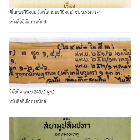
ติโลกนยวินิจฺฉย (ไตรโลกนยฺยวินิจฺฉย) ชบ.บ.95ก/1-4
หนังสืออิเล็กทรอนิกส์
วินัยกิจ นพ.บ.249/2 ผูก2
หนังสืออิเล็กทรอนิกส์