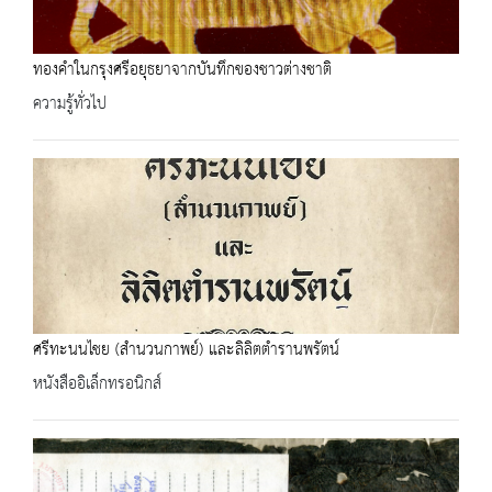
ทองคำในกรุงศรีอยุธยาจากบันทึกของชาวต่างชาติ
ความรู้ทั่วไป
ศรีทะนนไชย (สำนวนกาพย์) และลิลิตตำรานพรัตน์
หนังสืออิเล็กทรอนิกส์