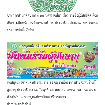
ประกาศสำนักศิลปากรที่ ๑๐ นครราชสีมา เรื่อง รายชื่อผู้มีสิทธิคัดเลือก
เพื่อจ้างเป็นพนักงานจ้างเหมาบริการ ประจำปีงบประมาณ พ.ศ. ๒๕๖๓
ประกาศจัดซื้อจัดจ้าง
หอสมุดแห่งชาตินครศรีธรรมราช ขอเชิญร่วมโครงการสายสัมพันธ์วันผู้
สูงอายุ ประจำปี ๒๕๖๑ วันพุธที่ ๑๑ เมษายน ๒๕๖๑ เวลา ๐๖.๓๐ น.
เป็นต้นไป ณ หอสมุดแห่งชาตินครศรีธรรมราช
ข่าวประชาสัมพันธ์