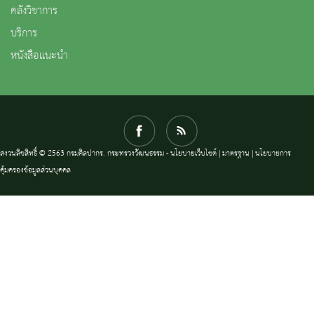
คลังวิชาการ
บริการ
หนังสือแนะนำ
สงวนลิขสิทธิ์ © 2563 กรมศิลปากร. กระทรวงวัฒนธรรม -
นโยบายเว็บไซต์
|
มาตรฐาน
|
นโยบายการ
คุ้มครองข้อมูลส่วนบุคคล