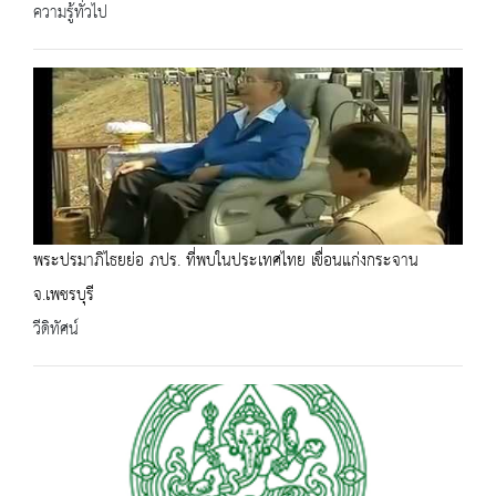
ความรู้ทั่วไป
พระปรมาภิไธยย่อ ภปร. ที่พบในประเทศไทย เขื่อนแก่งกระจาน
จ.เพชรบุรี
วีดิทัศน์