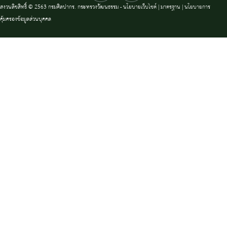
สงวนลิขสิทธิ์ © 2563 กรมศิลปากร. กระทรวงวัฒนธรรม -
นโยบายเว็บไซต์
|
มาตรฐาน
|
นโยบายการ
คุ้มครองข้อมูลส่วนบุคคล