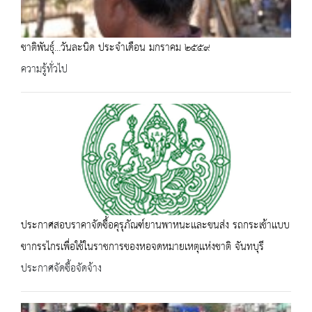
ชาติพันธุ์...วันละนิด ประจำเดือน มกราคม ๒๕๕๙
ความรู้ทั่วไป
ประกาศสอบราคาจัดซื้อคุรุภัณฑ์ยานพาหนะเเละขนส่ง รถกระเช้าเเบบ
ขากรรไกรเพื่อใช้ในราชการของหอจดหมายเหตุเเห่งชาติ จันทบุรี
ประกาศจัดซื้อจัดจ้าง