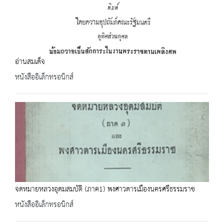
อ่านสมเด็จ
หนังสืออิเล็กทรอนิกส์
จดหมายหลวงอุดมสมบัติ (ภาค1) พงศาวดารเมืองนครศรีธรรมราช
หนังสืออิเล็กทรอนิกส์