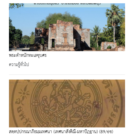
พระตำหนักทะเลชุบศร
ความรู้ทั่วไป
สตฺตปฺปกรณาภิธมฺมเทศนา (เทศนาสังคิณี-มหาปัฏฐาน) (89/6ข)