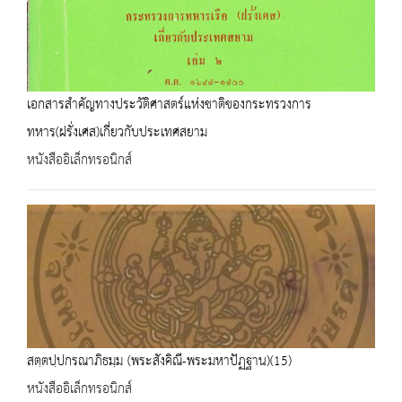
เอกสารสำคัญทางประวัติศาสตร์แห่งชาติของกระทรวงการ
ทหาร(ฝรั่งเศส)เกี่ยวกับประเทศสยาม
หนังสืออิเล็กทรอนิกส์
สตฺตปฺปกรณาภิธมฺม (พระสังคิณี-พระมหาปัฏฐาน)(15)
หนังสืออิเล็กทรอนิกส์