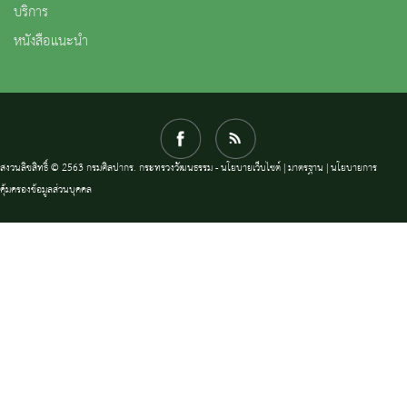
บริการ
หนังสือแนะนำ
สงวนลิขสิทธิ์ © 2563 กรมศิลปากร. กระทรวงวัฒนธรรม -
นโยบายเว็บไซต์
|
มาตรฐาน
|
นโยบายการ
คุ้มครองข้อมูลส่วนบุคคล