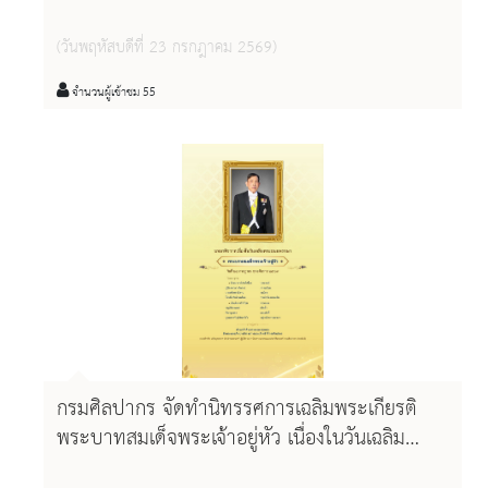
Festival" ครั้งที่ ๑ เรื่อง "รักอ่าน รักษ์วัฒนธรรม
(Culture Reader)“ มรดกศิลปวัฒนธรรมล้านนา
(วันพฤหัสบดีที่ 23 กรกฎาคม 2569)
เพื่อการเรียนรู้
จำนวนผู้เข้าชม 55
กรมศิลปากร จัดทำนิทรรศการเฉลิมพระเกียรติ
พระบาทสมเด็จพระเจ้าอยู่หัว เนื่องในวันเฉลิม
พระชนมพรรษา ๒๘ กรกฎาคม ๒๕๖๙