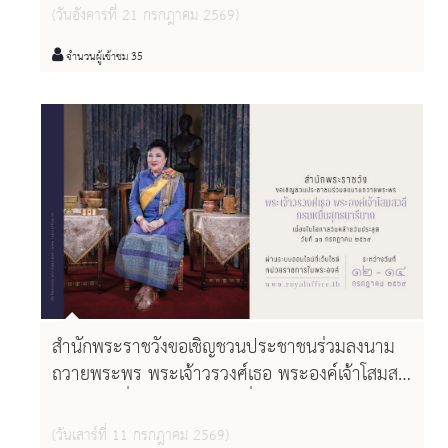
(วันอังคารที่ 21 กรกฎาคม 2569)
จำนวนผู้เข้าชม 35
สำนักพระราชวังขอเชิญชวนประชาชนร่วมลงนาม
ถวายพระพร พระเจ้าวรวงศ์เธอ พระองค์เจ้าโสมส
วลี กรมหมื่นสุทธนารีนาถ เนื่องในโอกาสวันคล้าย
วันประสูติ วันที่ ๑๓ กรกฎาคม ๒๕๖๙ ผ่านระบบ
(วันเสาร์ที่ 11 กรกฎาคม 2569)