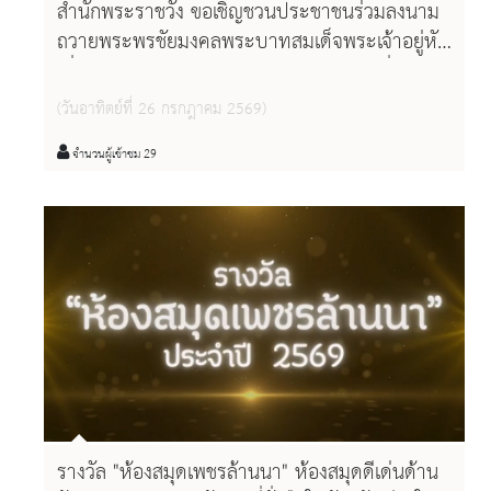
สำนักพระราชวัง ขอเชิญชวนประชาชนร่วมลงนาม
ถวายพระพรชัยมงคลพระบาทสมเด็จพระเจ้าอยู่หัว
เนื่องในโอกาสวันเฉลิมพระชนมพรรษา วันที่ ๒๘
กรกฎาคม ๒๕๖๙ ผ่านระบบออนไลน์
(วันอาทิตย์ที่ 26 กรกฎาคม 2569)
จำนวนผู้เข้าชม 29
รางวัล "ห้องสมุดเพชรล้านนา" ห้องสมุดดีเด่นด้าน