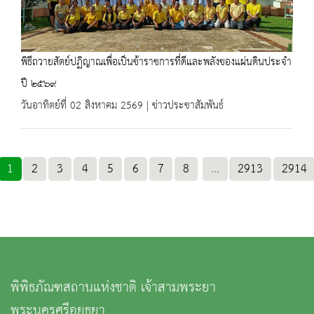
พิธีถวายสัตย์ปฏิญาณเพื่อเป็นข้าราชการที่ดีและพลังของแผ่นดินประจำ
ปี ๒๕๖๙
วันอาทิตย์ที่ 02 สิงหาคม 2569 | ข่าวประชาสัมพันธ์
1
2
3
4
5
6
7
8
...
2913
2914
พิพิธภัณฑสถานแห่งชาติ เจ้าสามพระยา
พระนครศรีอยุธยา