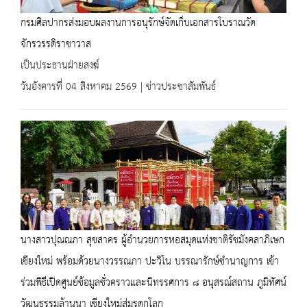
กรมศิลปากรส่งมอบผลงานการอนุรักษ์จัดเก็บเอกสารโบราณวัด
จักรวรรดิราชาวาส
เป็นประธานฝ่ายสงฆ์
วันอังคารที่ 04 สิงหาคม 2569 | ข่าวประชาสัมพันธ์
นางสาวปุณณภา สุขสาคร ผู้อำนวยการหอสมุดแห่งชาติรัชมังคลาภิเษก
เชียงใหม่ พร้อมด้วยนางวรรณภา ปะวิโน บรรณารักษ์ชำนาญการ เข้า
ร่วมพิธีเปิดศูนย์ข้อมูลชั่วคราวและนิทรรศการ ๘ อนุสรณ์สถาน ภูมิทัศน์
วัฒนธรรมล้านนา เชียงใหม่สู่มรดกโลก