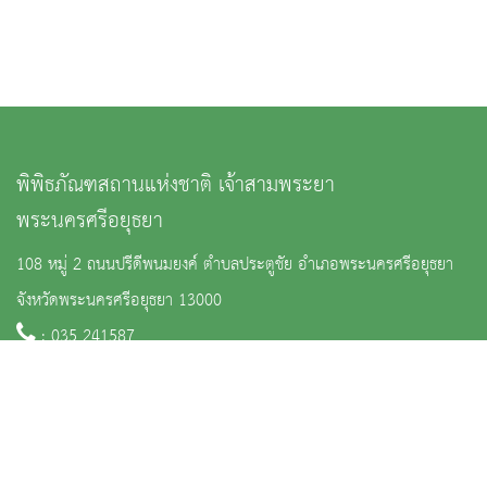
พิพิธภัณฑสถานแห่งชาติ เจ้าสามพระยา
พระนครศรีอยุธยา
108 หมู่ 2 ถนนปรีดีพนมยงค์ ตำบลประตูชัย อำเภอพระนครศรีอยุธยา
จังหวัดพระนครศรีอยุธยา 13000
: 035 241587
:
m_chaosampraya@finearts.go.th
จำนวนผู้เข้าชม 11,583 คน