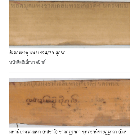
สังฮอมธาตุ นพ.บ.694/3ก ผูก3ก
หนังสืออิเล็กทรอนิกส์
มหานิปาตวณฺณนา (ทสชาติ) ชาตถฎฐกถา ขุทฺทธกนิกายฎฐกถา (มิเห