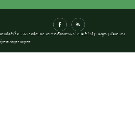
สงวนลิขสิทธิ์ © 2563 กรมศิลปากร. กระทรวงวัฒนธรรม -
นโยบายเว็บไซต์
|
มาตรฐาน
|
นโยบายการ
คุ้มครองข้อมูลส่วนบุคคล