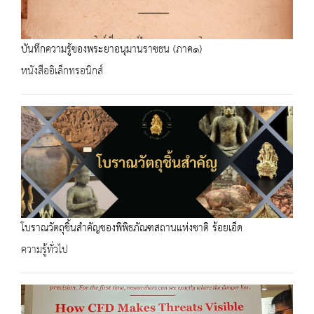
บันทึกความรู้ของพระยาอนุมานราชธน (ภาค๑)
หนังสืออิเล็กทรอนิกส์
โบราณวัตถุชิ้นสำคัญของพิพิธภัณฑสถานแห่งชาติ ร้อยเอ็ด
ความรู้ทั่วไป