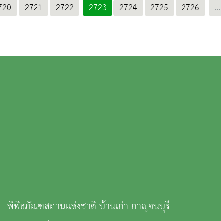
720
2721
2722
2723
2724
2725
2726
...
พิพิธภัณฑสถานแห่งชาติ บ้านเก่า กาญจนบุรี