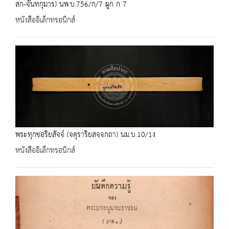
สก-จันทกุมาร) นพ.บ.756/ก/7 ผูก ก 7
หนังสืออิเล็กทรอนิกส์
พระทุกขอริยสัจจ์ (จตุราริยสจฺจกถา) นม.บ.10/1ง
หนังสืออิเล็กทรอนิกส์