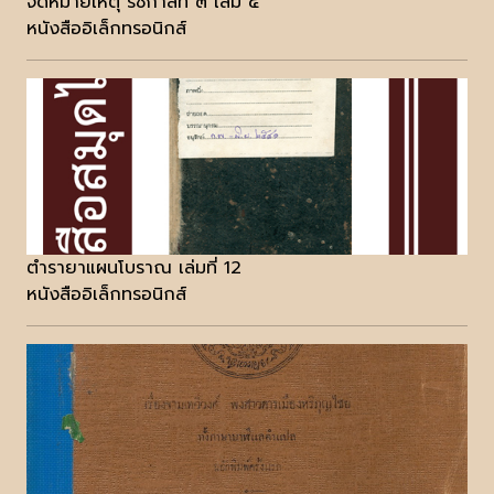
จดหมายเหตุ รัชกาลที่ ๓ เล่ม ๔
หนังสืออิเล็กทรอนิกส์
ตำรายาแผนโบราณ เล่มที่ 12
หนังสืออิเล็กทรอนิกส์