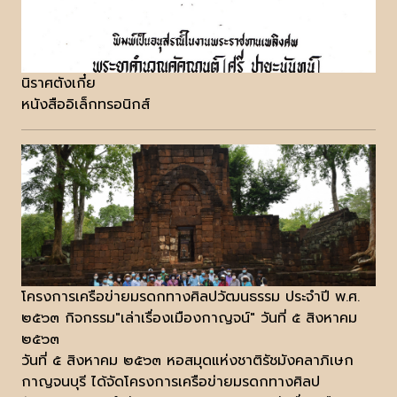
นิราศตังเกี๋ย
หนังสืออิเล็กทรอนิกส์
โครงการเครือข่ายมรดกทางศิลปวัฒนธรรม ประจำปี พ.ศ.
๒๕๖๓ กิจกรรม"เล่าเรื่องเมืองกาญจน์" วันที่ ๕ สิงหาคม
๒๕๖๓
วันที่ ๕ สิงหาคม ๒๕๖๓ หอสมุดแห่งชาติรัชมังคลาภิเษก
กาญจนบุรี ได้จัดโครงการเครือข่ายมรดกทางศิลป