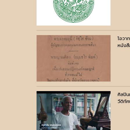
โอวาท
หนังสื
ศิลปิ
วีดิทัศ