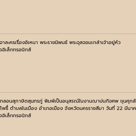
าละครเรื่องอิเหนา พระราชนิพนธ์ พระจุลจอมเกล้าเจ้าอยู่หัว
ออิเล็กทรอนิกส์
มกลอนสุภาษิตสุนทรภู่ พิมพ์เป็นอนุสรณ์ในงานฌาปนกิจศพ ขุนศุภ
ัดโพธื์ ตำบลในเมือง อำเภอเมือง จังหวัดนครราชสีมา วันที่ 22 มีน
ออิเล็กทรอนิกส์