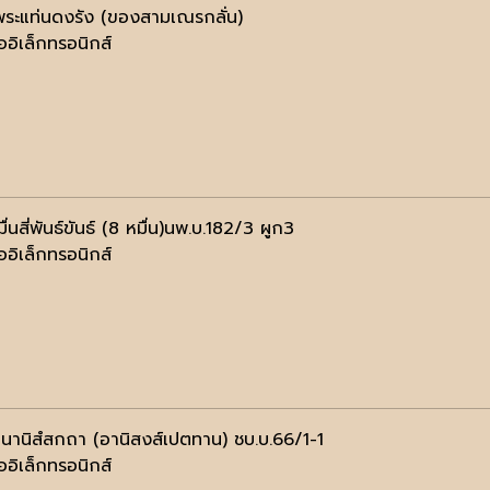
พระแท่นดงรัง (ของสามเณรกลั่น)
ออิเล็กทรอนิกส์
่นสี่พันธ์ขันธ์ (8 หมื่น)นพ.บ.182/3 ผูก3
ออิเล็กทรอนิกส์
นานิสํสกถา (อานิสงส์เปตทาน) ชบ.บ.66/1-1
ออิเล็กทรอนิกส์