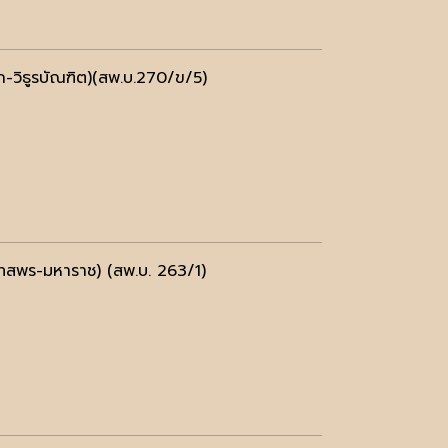
วิธูรบัณฑิต)(สพ.บ.270/ข/5)
สพร-มหาราช) (สพ.บ. 263/1)