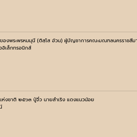
ของพระพรหมมุนี (ติสฺโส อ้วน) ผู้บัญชาการคณะมณฑลนครราชสีม
ออิเล็กทรอนิกส์
นแห่งชาติ ๒๕๖๓ ปู่จิ๋ว นายสำเริง แดงแนวน้อย
น์