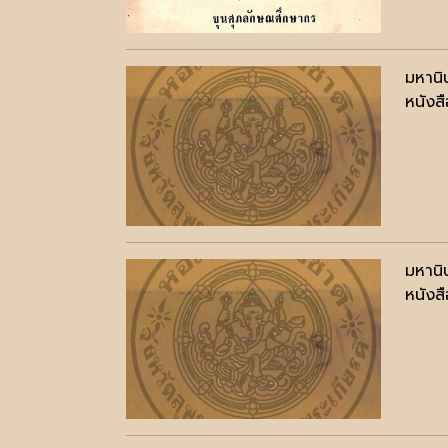
มหานิ
หนังสื
มหานิ
หนังสื