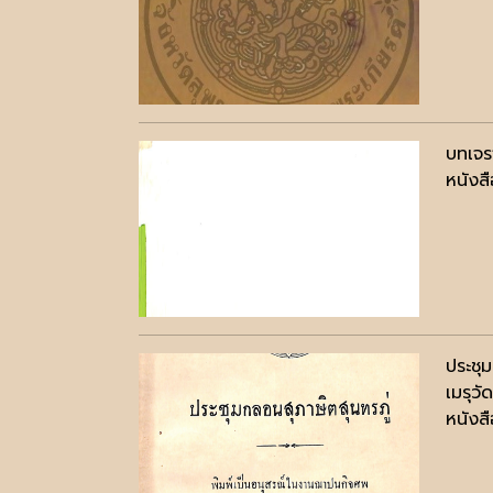
บทเจรจ
หนังสื
ประชุ
เมรุว
หนังสื