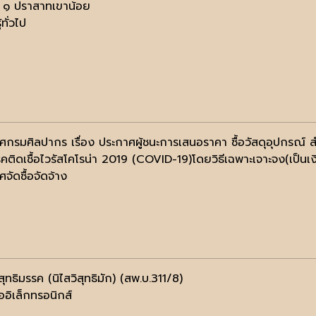
​ ๑​ ปราสาทเขาน้อย
้ทั่วไป
ศกรมศิลปากร เรื่อง ประกาศผู้ชนะการเสนอราคา ซื้อวัสดุอุปกรณ์
คติดเชื้อไวรัสโคโรน่า 2019 (COVID-19)โดยวิธีเฉพาะเจาะจง(เป็นเ
จัดซื้อจัดจ้าง
ิสุทธิมรรค (นิไสวิสุทธิมัก) (สพ.บ.311/8)
ออิเล็กทรอนิกส์