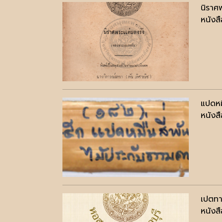
นิราศ
หนังสื
แปดหมื
หนังสื
เปตทา
หนังสื