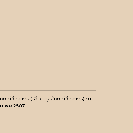
ลักษณ์ศึกษากร (เจียม ศุภลักษณ์ศึกษากร) ณ
าคม พ.ศ.2507