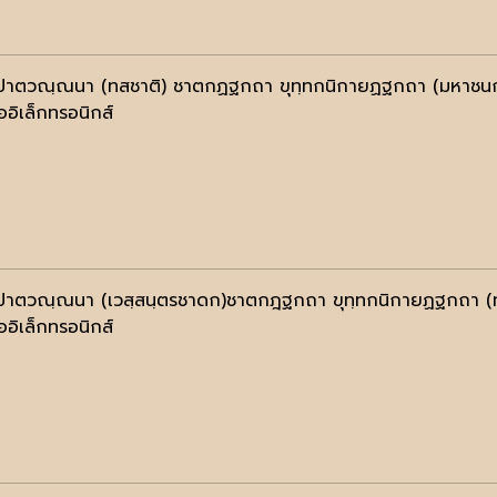
ปาตวณฺณนา (ทสชาติ) ชาตกฏฐกถา ขุทฺทกนิกายฏฐกถา (มหาชนก-
ออิเล็กทรอนิกส์
ปาตวณฺณนา (เวสฺสนฺตรชาดก)ชาตกฎฐกถา ขุทฺทกนิกายฏฐกถา (ท
ออิเล็กทรอนิกส์