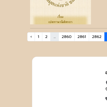
‹
1
2
...
2860
2861
2862