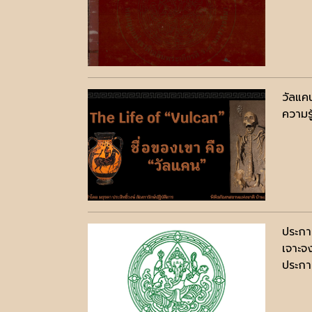
วัลแค
ความรู
ประกา
เจาะจ
ประกาศ