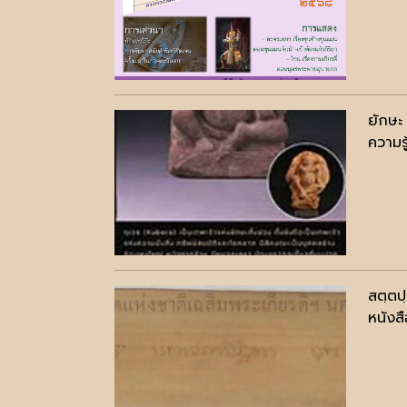
ยักษะ
ความรู
สตฺตป
หนังสื