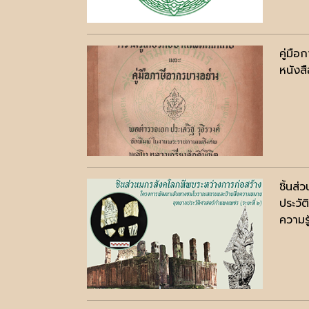
คู่มื
หนังสื
ชิ้นส
ประวั
ความรู