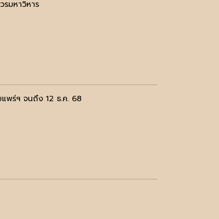
์วรมหาวิหาร
ยแพร่ฯ จนถึง 12 ธ.ค. 68