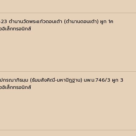
423 ตำนานวัดพระแก้วดอนเต้า (ตำนานดอนเต้า) ผูก 1ค
ออิเล็กทรอนิกส์
ฺปกรณาภิธมฺม (ธัมมสังคิณี-มหาปัฎฐาน) นพ.บ.746/3 ผูก 3
ออิเล็กทรอนิกส์