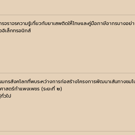
อการจราจรความรู้เกี่ยวกับยาเสพติดให็โทษและคู่มือภาษีอากรบางอย่
ออิเล็กทรอนิกส์
่วนมกรสังคโลกที่พบระหว่างการก่อสร้างโครงการพัฒนาเส้นทางช
ติศาสตร์กำแพงเพชร (ระยะที่ ๒)
้ทั่วไป