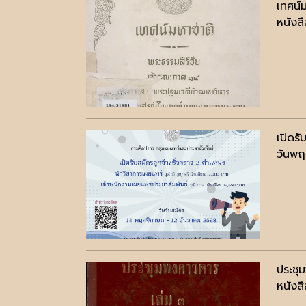
เทศน์
หนังสื
เปิดร
วันพฤ
ประชุ
หนังสื