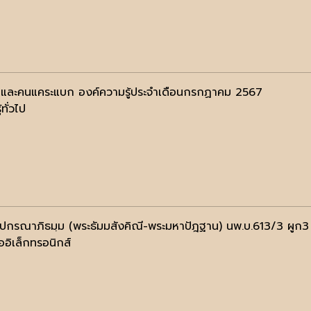
 และคนแคระแบก องค์ความรู้ประจำเดือนกรกฏาคม 2567
้ทั่วไป
ฺปกรณาภิธมฺม (พระธัมมสังคิณี-พระมหาปัฎฐาน) นพ.บ.613/3 ผูก3
ออิเล็กทรอนิกส์