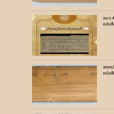
ชม.บ.
หนังสื
สตฺตป
หนังสื