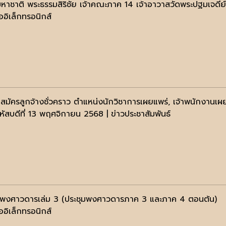
มหาชาติ พระธรรมสิริชัย เจ้าคณะภาค 14 เจ้าอาวาสวัดพระปฐมเจดีย
ออิเล็กทรอนิกส์
ับสมัครลูกจ้างชั่วคราว ตำแหน่งนักวิชาการเผยแพร่, เจ้าพนักงานเผ
หัสบดีที่ 13 พฤศจิกายน 2568 | ข่าวประชาสัมพันธ์
มพงศาวดารเล่ม 3 (ประชุมพงศาวดารภาค 3 และภาค 4 ตอนต้น)
ออิเล็กทรอนิกส์