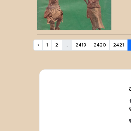
‹
1
2
...
2419
2420
2421